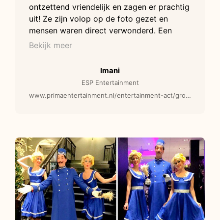
ontzettend vriendelijk en zagen er prachtig
uit! Ze zijn volop op de foto gezet en
mensen waren direct verwonderd. Een
geweldige toevoeging aan ons evenement.
Bekijk meer
Hopelijk tot volgend jaar!
Imani
ESP Entertainment
www.primaentertainment.nl/entertainment-act/grote-vogels-steltenlopers/