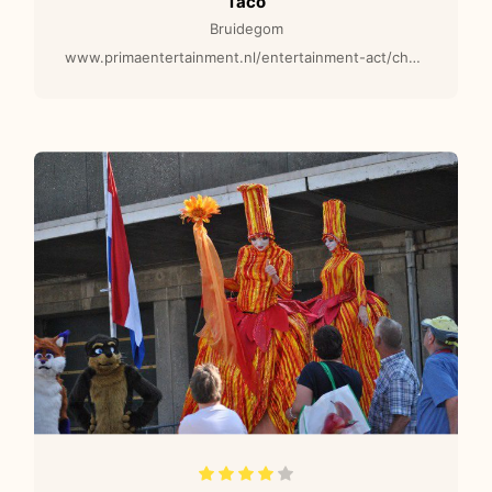
Taco
Bruidegom
www.primaentertainment.nl/entertainment-act/champagne-diva-warm-wit-led-c01-catering-act/