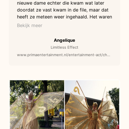
nieuwe dame echter die kwam wat later
doordat ze vast kwam in de file, maar dat
heeft ze meteen weer ingehaald. Het waren
weer twee toppers, jurk was weer
Bekijk meer
fantastisch; helaas was het erg rustig en
hebben de dames alles op alles gezet om
Angelique
met de weinige en gehaaste mensen toch
Limitless Effect
nog dingen voor elkaar te krijgen. Ze
www.primaentertainment.nl/entertainment-act/champagne-prosecco-girls-zwart-l108-modellen/
hebben zelfs donuts helpen verkopen ;-)
En ze hebben alles netjes teruggebracht
naar de winkels waar we wat van geleend
hadden.