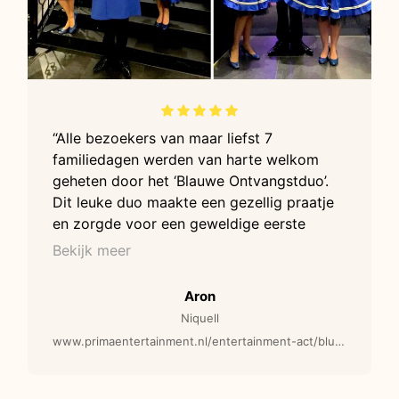
“Alle bezoekers van maar liefst 7
familiedagen werden van harte welkom
geheten door het ‘Blauwe Ontvangstduo’.
Dit leuke duo maakte een gezellig praatje
en zorgde voor een geweldige eerste
indruk bij de bezoekers. Het weer liet het
Bekijk meer
af en toe af weten, maar desondanks
slaagde het duo erin om iedereen veilig en
Aron
droog te ontvangen en in de
Niquell
feeststemming te brengen. Kortom, een
www.primaentertainment.nl/entertainment-act/blue-een-warm-ontvangst-animatie-act/
tevreden organisator!”