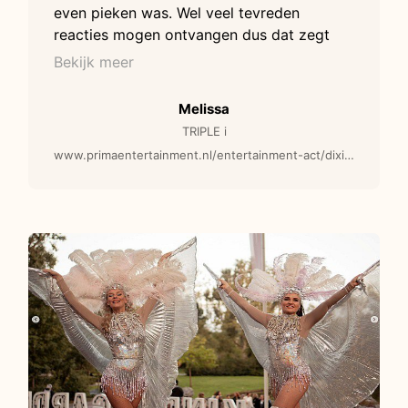
even pieken was. Wel veel tevreden
reacties mogen ontvangen dus dat zegt
genoeg.
Bekijk meer
Melissa
TRIPLE i
www.primaentertainment.nl/entertainment-act/dixieland-looporkest-muzikale-act/