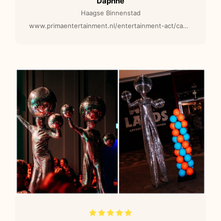
Daphne
Haagse Binnenstad
www.primaentertainment.nl/entertainment-act/candy-girls-en-boys-hartjes-e120-e12-modellen/