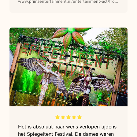
www.primaentertainment.nl/entertainment-act/frozen-by-night-steltenlopers/
Het is absoluut naar wens verlopen tijdens
het Spiegeltent Festival. De dames waren