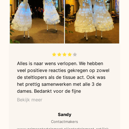
Alles is naar wens verlopen. We hebben
veel positieve reacties gekregen op zowel
de steltlopers als de tissue act. Ook was
het prettig samenwerken met alle 3 de
dames. Bedankt voor de fijne
samenwerking en graag tot een volgende
Bekijk meer
keer!
Sandy
Contactmakers