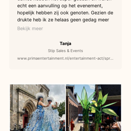
echt een aanvulling op het evenement,
hopelijk hebben zij ook genoten. Gezien de
drukte heb ik ze helaas geen gedag meer
kunnen zeggen, maar bedank ze nog
Bekijk meer
namens ons.
Tanja
Stip Sales & Events
www.primaentertainment.nl/entertainment-act/sprankelende-dames-steltenlopers/