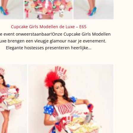
Cupcake Girls Modellen de Luxe – E65
e event onweerstaanbaar!Onze Cupcake Girls Modellen
uxe brengen een vleugje glamour naar je evenement.
Elegante hostesses presenteren heerlijke…