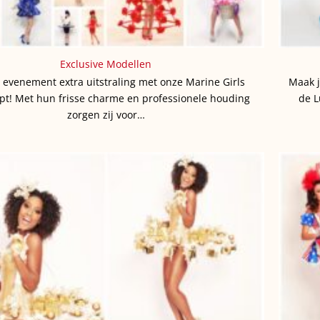
Exclusive Modellen
e evenement extra uitstraling met onze Marine Girls
Maak j
pt! Met hun frisse charme en professionele houding
de L
zorgen zij voor…