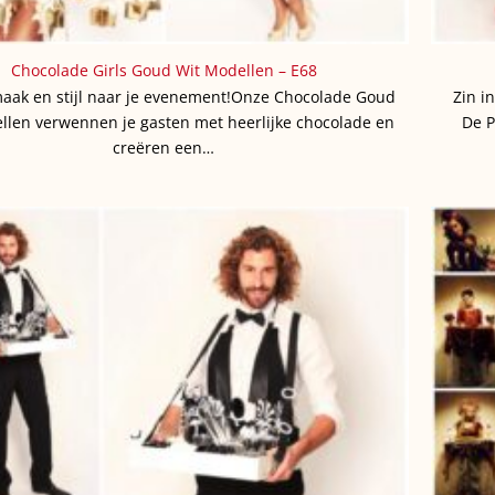
Chocolade Girls Goud Wit Modellen – E68
aak en stijl naar je evenement!Onze Chocolade Goud
Zin i
llen verwennen je gasten met heerlijke chocolade en
De P
creëren een…