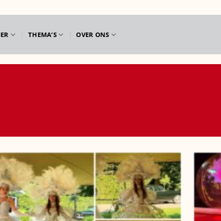
IER
THEMA’S
OVER ONS