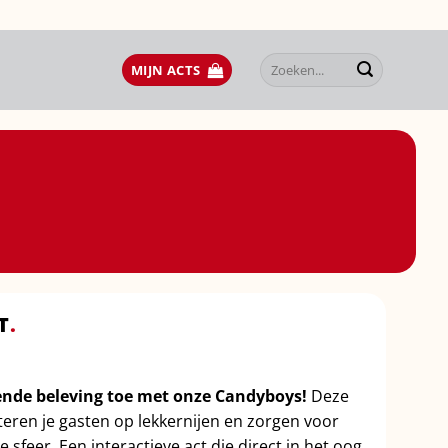
Zoeken
MIJN ACTS
naar:
T
.
nde beleving toe met onze Candyboys!
Deze
teren je gasten op lekkernijen en zorgen voor
ke sfeer. Een interactieve act die direct in het oog