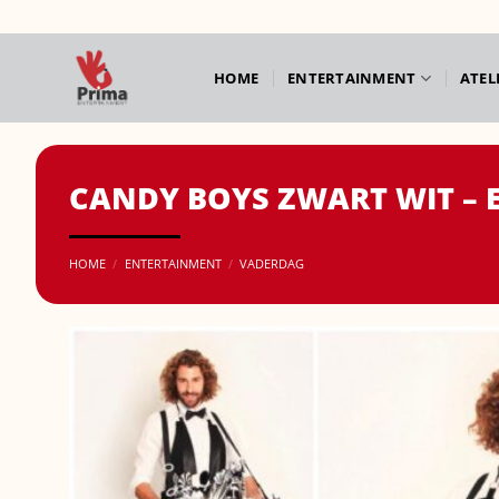
Ga
naar
inhoud
HOME
ENTERTAINMENT
ATEL
CANDY BOYS ZWART WIT – 
HOME
/
ENTERTAINMENT
/
VADERDAG