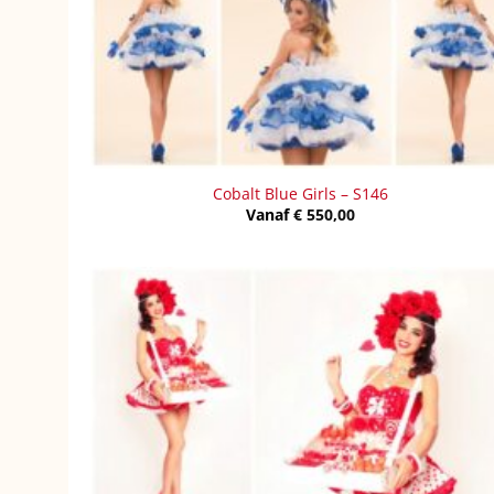
Cobalt Blue Girls – S146
Vanaf
€
550,00