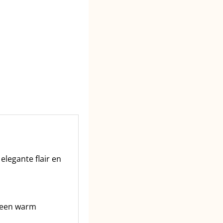
legante flair en
m een warm