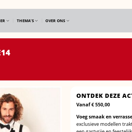
IER
THEMA’S
OVER ONS
E14
ONTDEK DEZE AC
Vanaf
€
550,00
Voeg smaak en verrasse
exclusieve modellen trak
een gastvrije en feestelij