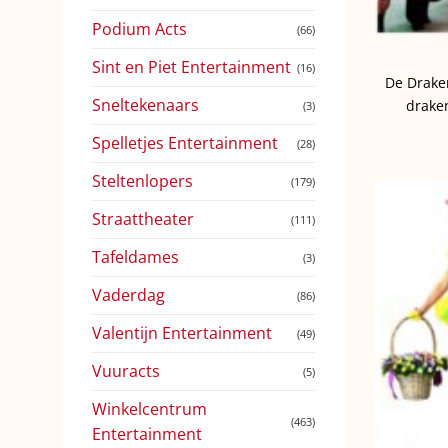
Podium Acts
(66)
Sint en Piet Entertainment
(16)
De Draken
Sneltekenaars
drake
(3)
Spelletjes Entertainment
(28)
Steltenlopers
(179)
Straattheater
(111)
Tafeldames
(3)
Vaderdag
(86)
Valentijn Entertainment
(49)
Vuuracts
(5)
Winkelcentrum
(463)
Entertainment