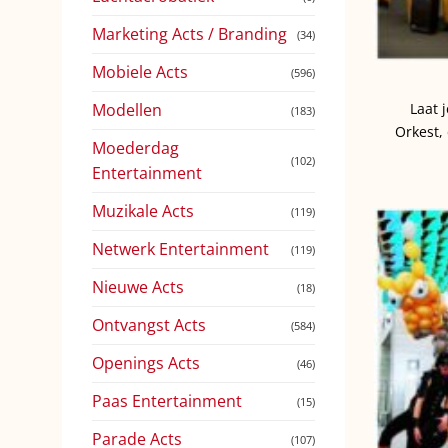
Marketing Acts / Branding
(34)
Mobiele Acts
(596)
Modellen
Laat 
(183)
Orkest,
Moederdag
(102)
Entertainment
Muzikale Acts
(119)
Netwerk Entertainment
(119)
Nieuwe Acts
(18)
Ontvangst Acts
(584)
Openings Acts
(46)
Paas Entertainment
(15)
Parade Acts
(107)