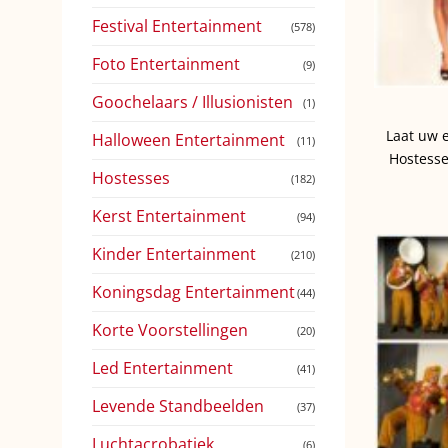
Festival Entertainment
(578)
Foto Entertainment
(9)
Goochelaars / Illusionisten
(1)
Laat uw 
Halloween Entertainment
(11)
Hostesse
Hostesses
(182)
Kerst Entertainment
(94)
Kinder Entertainment
(210)
Koningsdag Entertainment
(44)
Korte Voorstellingen
(20)
Led Entertainment
(41)
Levende Standbeelden
(37)
Luchtacrobatiek
(6)