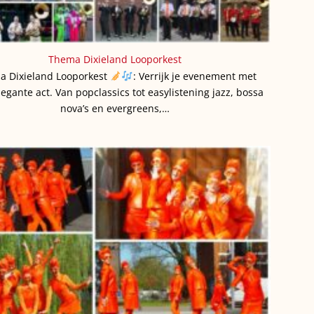
Thema Dixieland Looporkest
a Dixieland Looporkest
: Verrijk je evenement met
egante act. Van popclassics tot easylistening jazz, bossa
nova’s en evergreens,…