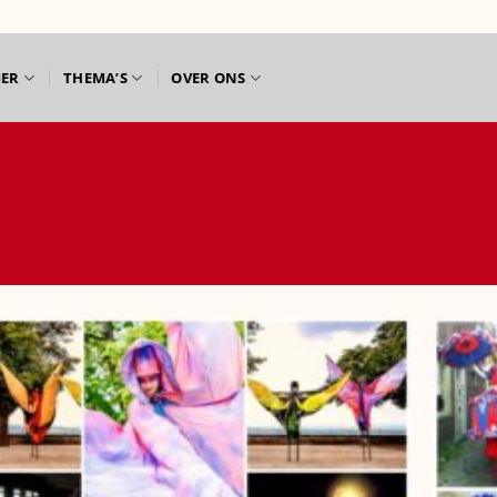
IER
THEMA’S
OVER ONS