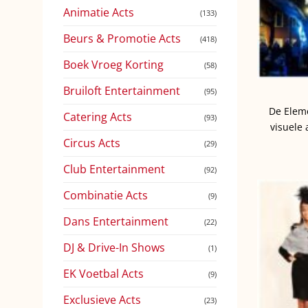
Animatie Acts
(133)
Beurs & Promotie Acts
(418)
Boek Vroeg Korting
(58)
Bruiloft Entertainment
(95)
De Elem
Catering Acts
(93)
visuele 
Circus Acts
(29)
Club Entertainment
(92)
Combinatie Acts
(9)
Dans Entertainment
(22)
DJ & Drive-In Shows
(1)
EK Voetbal Acts
(9)
Exclusieve Acts
(23)