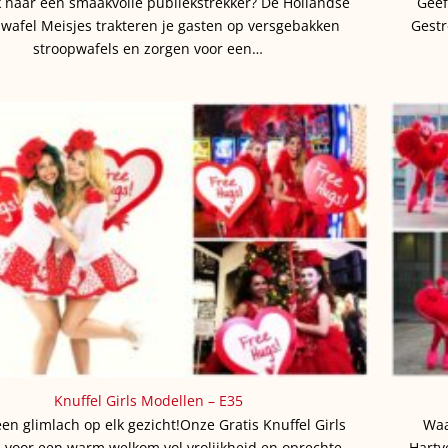
 naar een smaakvolle publiekstrekker? De Hollandse
Geef
wafel Meisjes trakteren je gasten op versgebakken
Gestr
stroopwafels en zorgen voor een…
Knuffel Girls Modellen – E35
en glimlach op elk gezicht!Onze Gratis Knuffel Girls
Waa
 voor een warm welkom vol vrolijkheid en oprechte
Hartv