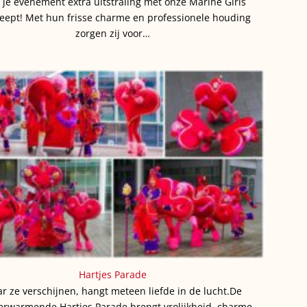
 je evenement extra uitstraling met onze Marine Girls
eept! Met hun frisse charme en professionele houding
zorgen zij voor…
Hartjes Parade
r ze verschijnen, hangt meteen liefde in de lucht.De
erwarmende Hartjes Parade brengt vrolijkheid, charme