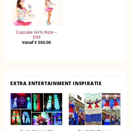
Cupcake Girls Roze –
D39
Vanaf
€
550,00
EXTRA ENTERTAINMENT INSPIRATIE