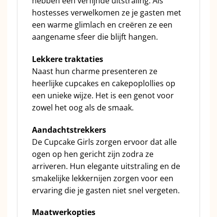
hebben een verfijnde uitstraling. Als
hostesses verwelkomen ze je gasten met
een warme glimlach en creëren ze een
aangename sfeer die blijft hangen.
Lekkere traktaties
Naast hun charme presenteren ze
heerlijke cupcakes en cakepoplollies op
een unieke wijze. Het is een genot voor
zowel het oog als de smaak.
Aandachtstrekkers
De Cupcake Girls zorgen ervoor dat alle
ogen op hen gericht zijn zodra ze
arriveren. Hun elegante uitstraling en de
smakelijke lekkernijen zorgen voor een
ervaring die je gasten niet snel vergeten.
Maatwerkopties