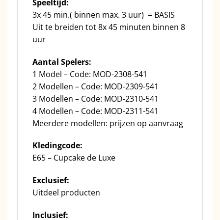
Speeltijd:
3x 45 min.( binnen max. 3 uur) = BASIS
Uit te breiden tot 8x 45 minuten binnen 8
uur
Aantal Spelers:
1 Model – Code: MOD-2308-541
2 Modellen – Code: MOD-2309-541
3 Modellen – Code: MOD-2310-541
4 Modellen – Code: MOD-2311-541
Meerdere modellen: prijzen op aanvraag
Kledingcode:
E65 – Cupcake de Luxe
Exclusief:
Uitdeel producten
Inclusief: