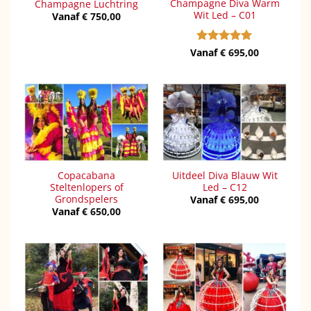
Champagne Diva Warm
Champagne Luchtring
Wit Led – C01
Vanaf
€
750,00
Vanaf
Gewaardeerd
€
695,00
5
uit 5
Copacabana
Uitdeel Diva Blauw Wit
Steltenlopers of
Led – C12
Grondspelers
Vanaf
€
695,00
Vanaf
€
650,00