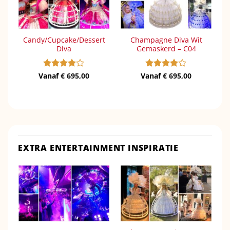
Candy/Cupcake/Dessert
Champagne Diva Wit
Diva
Gemaskerd – C04
Vanaf
Gewaardeerd
€
695,00
Vanaf
Gewaardeerd
€
695,00
4
uit 5
4
uit 5
EXTRA ENTERTAINMENT INSPIRATIE