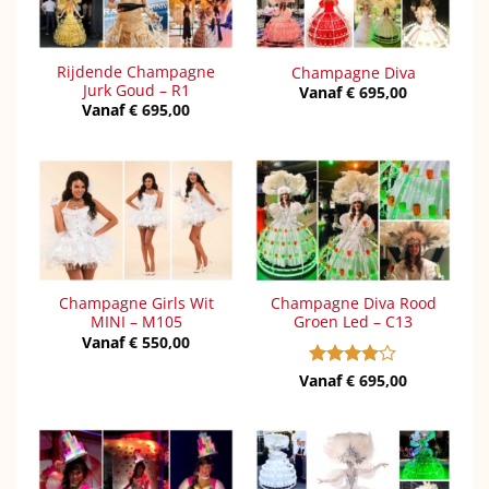
Rijdende Champagne
Champagne Diva
Jurk Goud – R1
Vanaf
€
695,00
Vanaf
€
695,00
Champagne Girls Wit
Champagne Diva Rood
MINI – M105
Groen Led – C13
Vanaf
€
550,00
Vanaf
Gewaardeerd
€
695,00
4
uit 5