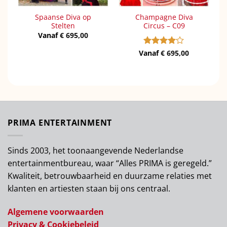
Spaanse Diva op
Champagne Diva
Stelten
Circus – C09
Vanaf
€
695,00
Vanaf
Gewaardeerd
€
695,00
4
uit 5
PRIMA ENTERTAINMENT
Sinds 2003, het toonaangevende Nederlandse
entertainmentbureau, waar “Alles PRIMA is geregeld.”
Kwaliteit, betrouwbaarheid en duurzame relaties met
klanten en artiesten staan bij ons centraal.
Algemene voorwaarden
Privacy & Cookiebeleid