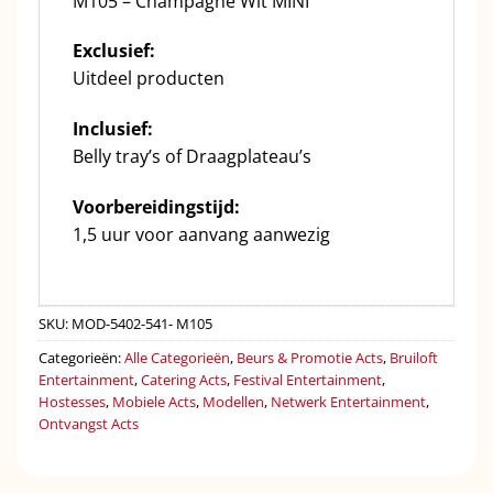
M105 – Champagne Wit MINI
Exclusief:
Uitdeel producten
Inclusief:
Belly tray’s of Draagplateau’s
Voorbereidingstijd:
1,5 uur voor aanvang aanwezig
SKU:
MOD-5402-541- M105
Categorieën:
Alle Categorieën
,
Beurs & Promotie Acts
,
Bruiloft
Entertainment
,
Catering Acts
,
Festival Entertainment
,
Hostesses
,
Mobiele Acts
,
Modellen
,
Netwerk Entertainment
,
Ontvangst Acts