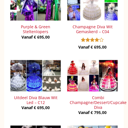
Purple & Green
Champagne Diva Wit
Steltenlopers
Gemaskerd – C04
Vanaf
€
695,00
Vanaf
Gewaardeerd
€
695,00
4
uit 5
Uitdeel Diva Blauw Wit
Combi
Led – C12
Champagne/Dessert/Cupcake
Diva
Vanaf
€
695,00
Vanaf
€
795,00