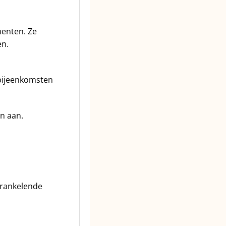
menten. Ze
en.
abijeenkomsten
n aan.
prankelende