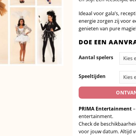
Ideaal voor gala’s, rece
energie zorgen zij voor e
genieten van pure magie
DOE EEN AANVR
Aantal spelers
Speeltijden
ONTVAN
PRIMA Entertainment
–
entertainment.
Check de beschikbaarhe
voor jouw datum. Altijd vr