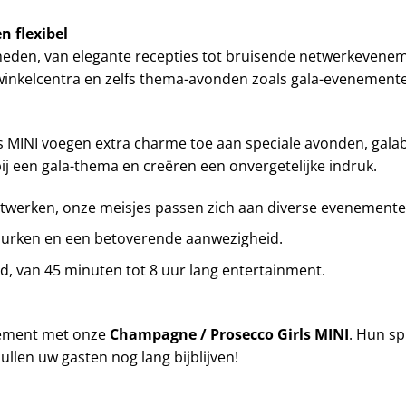
n flexibel
enheden, van elegante recepties tot bruisende netwerkevene
winkelcentra en zelfs thema-avonden zoals gala-evenement
s MINI voegen extra charme toe aan speciale avonden, gal
j een gala-thema en creëren een onvergetelijke indruk.
netwerken, onze meisjes passen zich aan diverse evenemente
 jurken en een betoverende aanwezigheid.
jd, van 45 minuten tot 8 uur lang entertainment.
nement met onze
Champagne / Prosecco Girls MINI
. Hun s
llen uw gasten nog lang bijblijven!