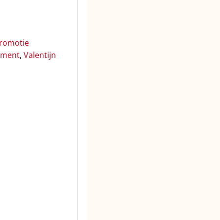
romotie
nment
,
Valentijn