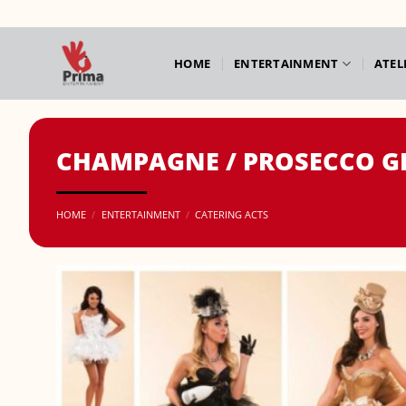
Ga
naar
inhoud
HOME
ENTERTAINMENT
ATEL
CHAMPAGNE / PROSECCO GI
HOME
/
ENTERTAINMENT
/
CATERING ACTS