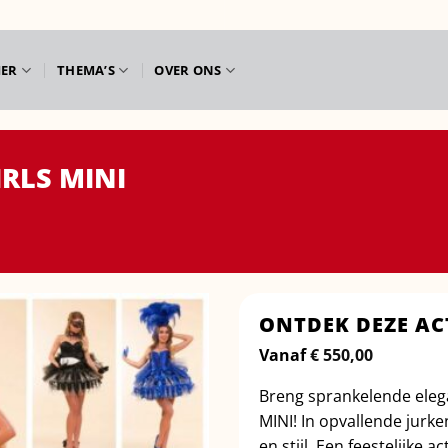
IER
THEMA’S
OVER ONS
RLS MINI
ONTDEK DEZE AC
Vanaf
€
550,00
Breng sprankelende eleg
MINI! In opvallende jurk
en stijl. Een feestelijke 