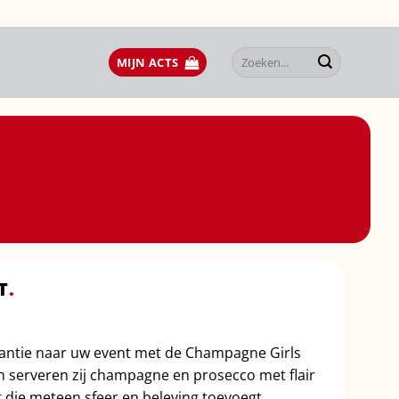
Zoeken
MIJN ACTS
naar:
T
.
antie naar uw event met de Champagne Girls
en serveren zij champagne en prosecco met flair
act die meteen sfeer en beleving toevoegt.