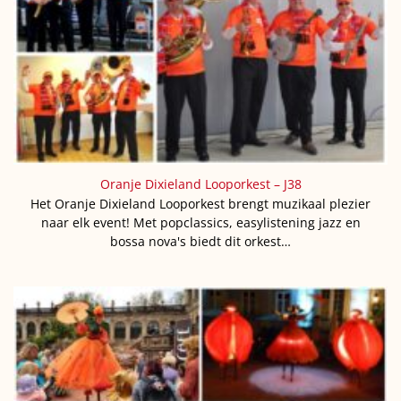
Oranje Dixieland Looporkest – J38
Het Oranje Dixieland Looporkest brengt muzikaal plezier
naar elk event! Met popclassics, easylistening jazz en
bossa nova's biedt dit orkest…