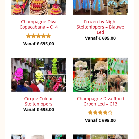
Champagne Diva
Frozen by Night
Copacabana – C14
Steltenlopers – Blauwe
Led
Vanaf
€
695,00
Vanaf
Gewaardeerd
€
695,00
5
uit 5
Cirque Colour
Champagne Diva Rood
Steltenlopers
Groen Led – C13
Vanaf
€
695,00
Vanaf
Gewaardeerd
€
695,00
4
uit 5