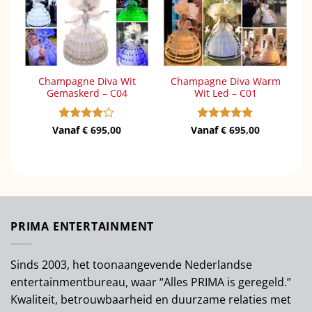
Champagne Diva Wit
Champagne Diva Warm
Gemaskerd – C04
Wit Led – C01
Vanaf
Gewaardeerd
€
695,00
Vanaf
Gewaardeerd
€
695,00
4
uit 5
5
uit 5
PRIMA ENTERTAINMENT
Sinds 2003, het toonaangevende Nederlandse
entertainmentbureau, waar “Alles PRIMA is geregeld.”
Kwaliteit, betrouwbaarheid en duurzame relaties met