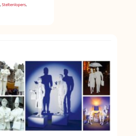
,
Steltenlopers
,