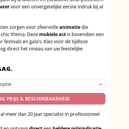
ater
voor een onvergetelijke eerste indruk bij al
sten zorgen voor sfeervolle
animatie
die
n chic thema. Deze
mobiele act
is bovendien een
festivals en gala’s. Kies voor dit tijdloze
g direct het niveau van uw feestelijke
AAG
.
G PRIJS & BESCHIKBAARHEID
 al meer dan 20 jaar specialist in professioneel
id en ontvang
direct
een
heldere prijsindicatie