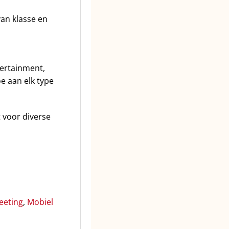
van klasse en
tertainment,
e aan elk type
t voor diverse
eeting
,
Mobiel