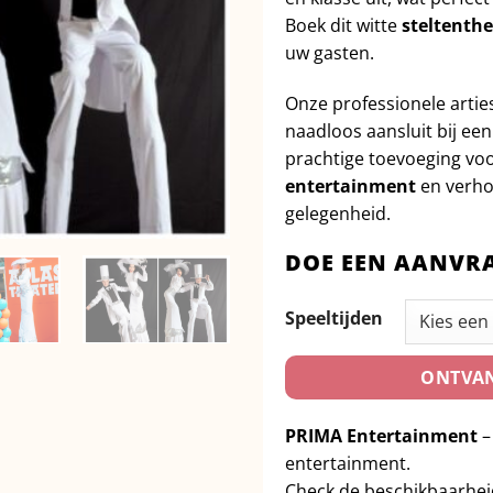
Boek dit witte
steltenthe
uw gasten.
Onze professionele artie
naadloos aansluit bij ee
prachtige toevoeging voor 
entertainment
en verhoo
gelegenheid.
DOE EEN AANVR
Speeltijden
ONTVAN
PRIMA Entertainment
–
entertainment.
Check de beschikbaarhe