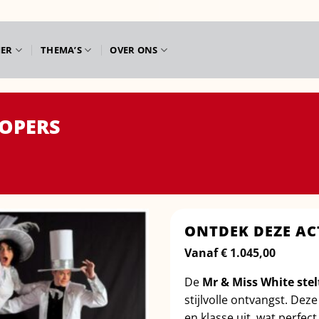
IER
THEMA’S
OVER ONS
LOPERS
ONTDEK DEZE AC
Vanaf
€
1.045,00
De
Mr & Miss White ste
stijlvolle ontvangst. Dez
en klasse uit, wat perfect