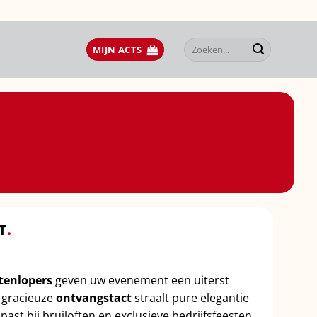
Zoeken
MIJN ACTS
naar:
T
.
ltenlopers
geven uw evenement een uiterst
e gracieuze
ontvangstact
straalt pure elegantie
 past bij bruiloften en exclusieve bedrijfsfeesten.