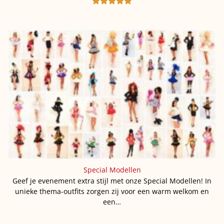
Gewaardeerd
5
uit 5
Special Modellen
Geef je evenement extra stijl met onze Special Modellen! In
unieke thema-outfits zorgen zij voor een warm welkom en
een…