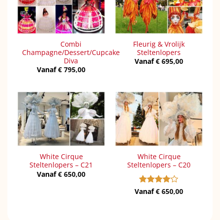
Combi
Fleurig & Vrolijk
Champagne/Dessert/Cupcake
Steltenlopers
Diva
Vanaf
€
695,00
Vanaf
€
795,00
White Cirque
White Cirque
Steltenlopers – C21
Steltenlopers – C20
Vanaf
€
650,00
Vanaf
Gewaardeerd
€
650,00
4
uit 5