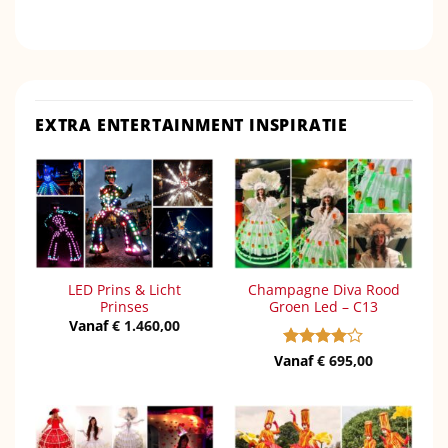
EXTRA ENTERTAINMENT INSPIRATIE
LED Prins & Licht
Champagne Diva Rood
Prinses
Groen Led – C13
Vanaf
€
1.460,00
Vanaf
Gewaardeerd
€
695,00
4
uit 5