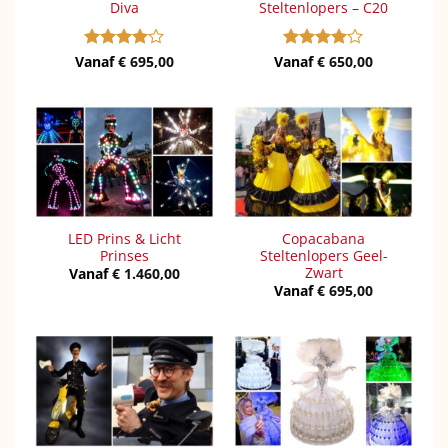
Diva
Steltenlopers – C20
Vanaf
Gewaardeerd
€
695,00
Vanaf
Gewaardeerd
€
650,00
4
uit 5
4
uit 5
LED Prins & Licht
Copacabana
Prinses
Steltenlopers Geel-
Zwart
Vanaf
€
1.460,00
Vanaf
€
695,00