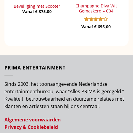
Champagne Diva Wit
Beveiliging met Scooter
Gemaskerd – C04
Vanaf
€
875,00
Vanaf
Gewaardeerd
€
695,00
4
uit 5
PRIMA ENTERTAINMENT
Sinds 2003, het toonaangevende Nederlandse
entertainmentbureau, waar “Alles PRIMA is geregeld.”
Kwaliteit, betrouwbaarheid en duurzame relaties met
klanten en artiesten staan bij ons centraal.
Algemene voorwaarden
Privacy & Cookiebeleid