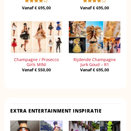
Vanaf
Gewaardeerd
€
695,00
Vanaf
Gewaardeerd
€
695,00
4
uit 5
4
uit 5
Champagne / Prosecco
Rijdende Champagne
Girls MINI
Jurk Goud – R1
Vanaf
€
550,00
Vanaf
€
695,00
EXTRA ENTERTAINMENT INSPIRATIE