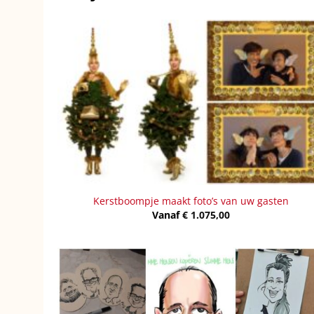
Kerstboompje maakt foto’s van uw gasten
Vanaf
€
1.075,00