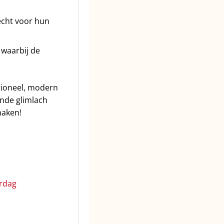
echt voor hun
waarbij de
itioneel, modern
ende glimlach
maken!
rdag