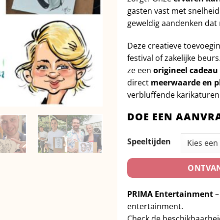
op
klant
gasten vast met snelhei
waardering
geweldig aandenken dat 
Deze creatieve toevoegin
festival of zakelijke beur
ze een
origineel cadeau
direct
meerwaarde en pl
verbluffende karikaturen
DOE EEN AANVR
Speeltijden
ONTVAN
PRIMA Entertainment
–
entertainment.
Check de beschikbaarhe