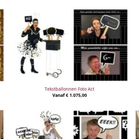
Tekstballonnen Foto Act
Vanaf
€
1.075,00