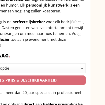
d en humor. Elk
persoonlijk kunstwerk
is een
mensen nog lang zullen koesteren.
g is de
perfecte ijsbreker
voor elk bedrijfsfeest,
s. Gasten genieten van live entertainment terwijl
ontvangen om mee naar huis te nemen. Voeg
ezier
toe aan je evenement met deze
!
AAG
.
G PRIJS & BESCHIKBAARHEID
 al meer dan 20 jaar specialist in professioneel
id en ontvang
direct
een
heldere prijsindicatie