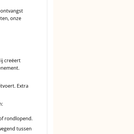
 ontvangst
sten, onze
j creëert
venement.
tvoert. Extra
n:
 of rondlopend.
ewegend tussen