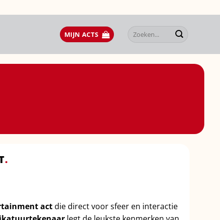
Zoeken
MIJN ACTS
naar:
T
.
rtainment act
die direct voor sfeer en interactie
rikatuurtekenaar
legt de leukste kenmerken van