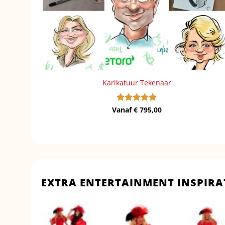
Karikatuur Tekenaar
Vanaf
Gewaardeerd
€
795,00
5
uit 5
EXTRA ENTERTAINMENT INSPIRA