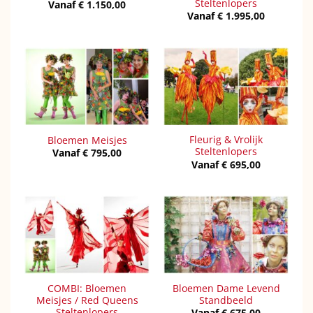
Steltenlopers
Vanaf
€
1.150,00
Vanaf
€
1.995,00
Fleurig & Vrolijk
Bloemen Meisjes
Steltenlopers
Vanaf
€
795,00
Vanaf
€
695,00
COMBI: Bloemen
Bloemen Dame Levend
Meisjes / Red Queens
Standbeeld
Steltenlopers
Vanaf
€
675,00