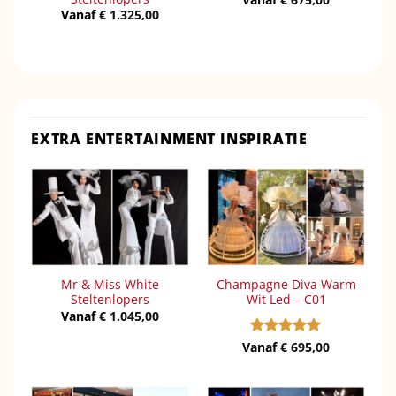
Vanaf
€
1.325,00
EXTRA ENTERTAINMENT INSPIRATIE
Mr & Miss White
Champagne Diva Warm
Steltenlopers
Wit Led – C01
Vanaf
€
1.045,00
Vanaf
Gewaardeerd
€
695,00
5
uit 5