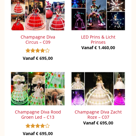
Champagne Diva
LED Prins & Licht
Circus – C09
Prinses
Vanaf
€
1.460,00
Vanaf
Gewaardeerd
€
695,00
4
uit 5
Champagne Diva Rood
Champagne Diva Zacht
Groen Led – C13
Roze – C07
Vanaf
€
695,00
Vanaf
Gewaardeerd
€
695,00