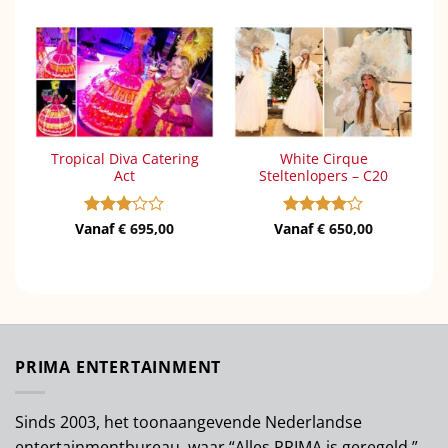
Tropical Diva Catering
White Cirque
Act
Steltenlopers – C20
Vanaf
Gewaardeerd
€
695,00
Vanaf
Gewaardeerd
€
650,00
3
uit 5
4
uit 5
PRIMA ENTERTAINMENT
Sinds 2003, het toonaangevende Nederlandse
entertainmentbureau, waar “Alles PRIMA is geregeld.”