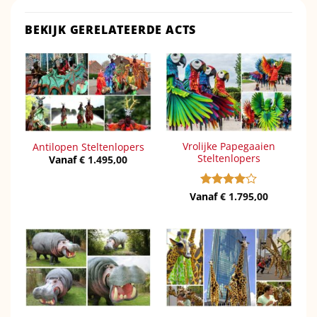
BEKIJK GERELATEERDE ACTS
Vrolijke Papegaaien
Antilopen Steltenlopers
Steltenlopers
Vanaf
€
1.495,00
Vanaf
Gewaardeerd
€
1.795,00
4
uit 5