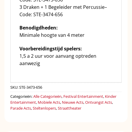
3 Draken + 1 Begeleider met Percussie–
Code: STE-3474-656
Benodigdheden:
Minimale hoogte van 4 meter
Voorbereidingstijd spelers:
1,5 a 2 uur voor aanvang optreden
aanwezig
SKU:
STE-3473-656
Categorieën:
Alle Categorieën
,
Festival Entertainment
,
Kinder
Entertainment
,
Mobiele Acts
,
Nieuwe Acts
,
Ontvangst Acts
,
Parade Acts
,
Steltenlopers
,
Straattheater