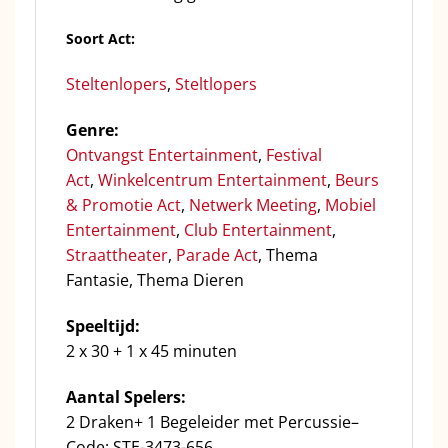
Soort Act:
Steltenlopers
,
Steltlopers
Genre:
Ontvangst Entertainment
,
Festival
Act
,
Winkelcentrum Entertainment
,
Beurs
& Promotie Act
,
Netwerk Meeting
,
Mobiel
Entertainment
,
Club Entertainment
,
Straattheater
,
Parade Act
, Thema
Fantasie, Thema Dieren
Speeltijd:
2 x 30 + 1 x 45 minuten
Aantal Spelers:
2 Draken+ 1 Begeleider met Percussie–
Code: STE-3473-656