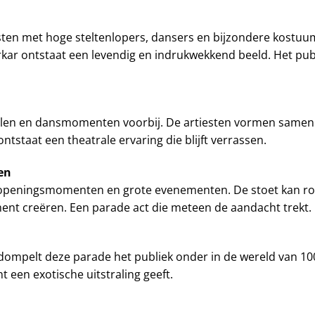
esten met hoge steltenlopers, dansers en bijzondere kostuu
ar ontstaat een levendig en indrukwekkend beeld. Het pub
uelen en dansmomenten voorbij. De artiesten vormen sam
ontstaat een theatrale ervaring die blijft verrassen.
en
s, openingsmomenten en grote evenementen. De stoet kan r
nt creëren. Een parade act die meteen de aandacht trekt.
 dompelt deze parade het publiek onder in de wereld van 10
t een exotische uitstraling geeft.