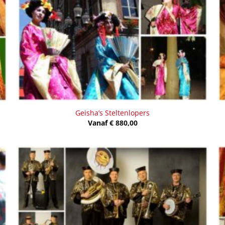
Geisha’s Steltenlopers
Vanaf
€
880,00