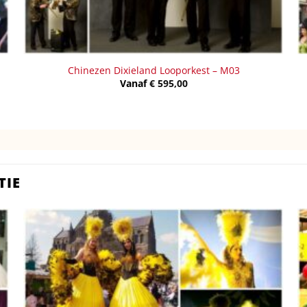
Chinezen Dixieland Looporkest – M03
Vanaf
€
595,00
TIE