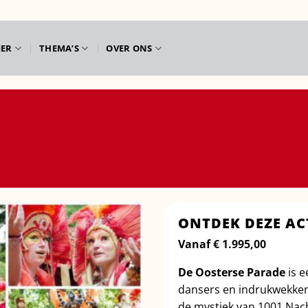
IER
THEMA’S
OVER ONS
ONTDEK DEZE AC
Vanaf
€
1.995,00
De Oosterse Parade
is e
dansers en indrukwekken
de mystiek van 1001 Nach