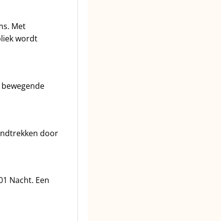
ms. Met
liek wordt
en bewegende
ondtrekken door
01 Nacht. Een