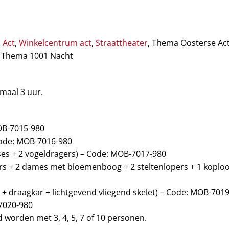
l Act
,
Winkelcentrum act
,
Straattheater
, Thema Oosterse Ac
, Thema 1001 Nacht
maal 3 uur.
OB-7015-980
 Code: MOB-7016-980
ses + 2 vogeldragers) – Code: MOB-7017-980
rs + 2 dames met bloemenboog + 2 steltenlopers + 1 koploo
 + draagkar + lichtgevend vliegend skelet) – Code: MOB-701
7020-980
 worden met 3, 4, 5, 7 of 10 personen.