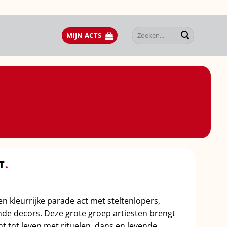
Zoeken
MIJN ACTS
naar:
T
.
en kleurrijke parade act met steltenlopers,
de decors. Deze grote groep artiesten brengt
t tot leven met rituelen, dans en levende