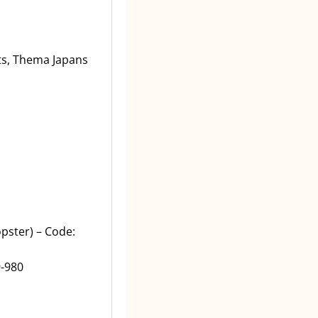
ts, Thema Japans
pster) – Code:
9-980