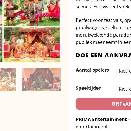
scènes. Een visueel spek
Perfect voor festivals,
praalwagens, steltenlope
indrukwekkende parade vo
publiek meeneemt in een
DOE EEN AANVR
Aantal spelers
Speeltijden
ONTVAN
PRIMA Entertainment
–
entertainment.