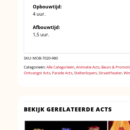
Opbouwtijd:
4 uur.
Afbouwtijd:
1,5 uur.
SKU:
MOB-7020-980
Categorieën:
Alle Categorieën
,
Animatie Acts
,
Beurs & Promoti
Ontvangst Acts
,
Parade Acts
,
Steltenlopers
,
Straattheater
,
Win
BEKIJK GERELATEERDE ACTS