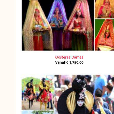
Oosterse Dames
Vanaf
€
1.750,00