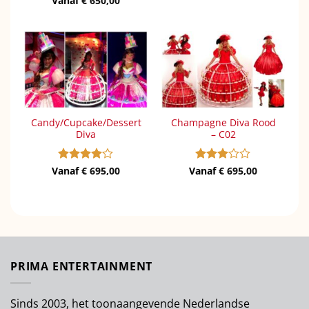
Vanaf
€
650,00
4
uit 5
Candy/Cupcake/Dessert
Champagne Diva Rood
Diva
– C02
Vanaf
Gewaardeerd
€
695,00
Vanaf
Gewaardeerd
€
695,00
4
uit 5
3
uit 5
PRIMA ENTERTAINMENT
Sinds 2003, het toonaangevende Nederlandse