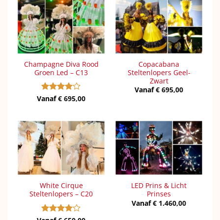
Champagne Diva Rood
Copacabana
Groen Led – C13
Steltenlopers Geel-
Zwart
Vanaf
€
695,00
Vanaf
Gewaardeerd
€
695,00
4
uit 5
White Cirque
LED Prins & Licht
Steltenlopers – C20
Prinses
Vanaf
€
1.460,00
Gewaardeerd