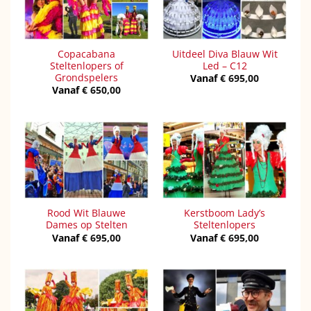
Copacabana
Uitdeel Diva Blauw Wit
Steltenlopers of
Led – C12
Grondspelers
Vanaf
€
695,00
Vanaf
€
650,00
Rood Wit Blauwe
Kerstboom Lady’s
Dames op Stelten
Steltenlopers
Vanaf
€
695,00
Vanaf
€
695,00