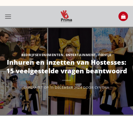
Ga
naar
inhoud
BEDRIJFSEVENEMENTEN
,
ENTERTAINMENT
,
FEESTJE
Inhuren en inzetten van Hostesses:
15 veelgestelde vragen beantwoord
GEPLAATST OP
11 DECEMBER 2024
DOOR
CYNTHIA