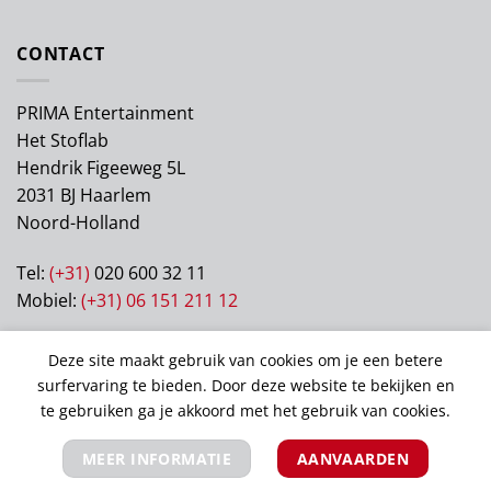
CONTACT
PRIMA Entertainment
Het Stoflab
Hendrik Figeeweg 5L
2031 BJ Haarlem
Noord-Holland
Tel:
(+31)
020 600 32 11
Mobiel:
(+31) 06 151 211 12
KVK: 63122405
Deze site maakt gebruik van cookies om je een betere
BTW: NL003106199B70
surfervaring te bieden. Door deze website te bekijken en
te gebruiken ga je akkoord met het gebruik van cookies.
MEER INFORMATIE
AANVAARDEN
Copyright 2026 ©
Prima Entertainment