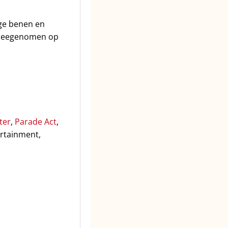
nge benen en
n meegenomen op
ter
,
Parade Act
,
rtainment,