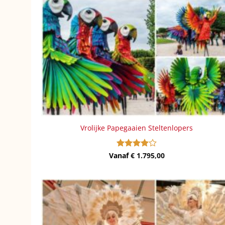
Vrolijke Papegaaien Steltenlopers
Vanaf
Gewaardeerd
€
1.795,00
4
uit 5