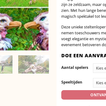
zijn ze zeldzaam, maar o
zien. Met hun lange bene
magisch spektakel tot le
Deze unieke steltenloper
nemen toeschouwers mee 
voegt elegantie en mystie
evenement betoveren do
DOE EEN AANVR
Aantal spelers
Speeltijden
ONTVAN