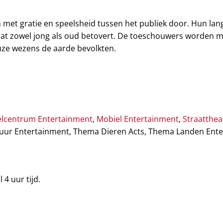
h met gratie en speelsheid tussen het publiek door. Hun la
l dat zowel jong als oud betovert. De toeschouwers worde
uze wezens de aarde bevolkten.
lcentrum Entertainment
,
Mobiel Entertainment
,
Straatthea
ur Entertainment, Thema Dieren Acts, Thema Landen Ente
4 uur tijd.