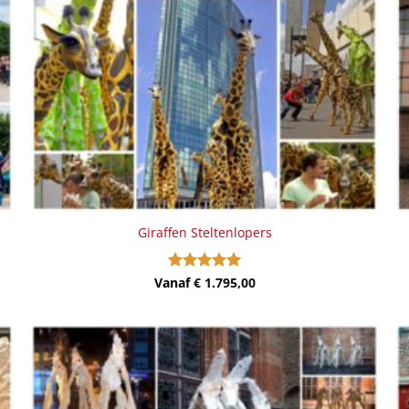
Giraffen Steltenlopers
Vanaf
Gewaardeerd
€
1.795,00
5
uit 5