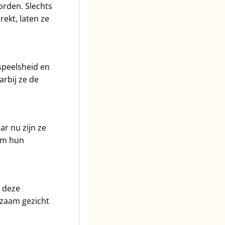
orden. Slechts
ekt, laten ze
speelsheid en
rbij ze de
r nu zijn ze
om hun
n deze
dzaam gezicht