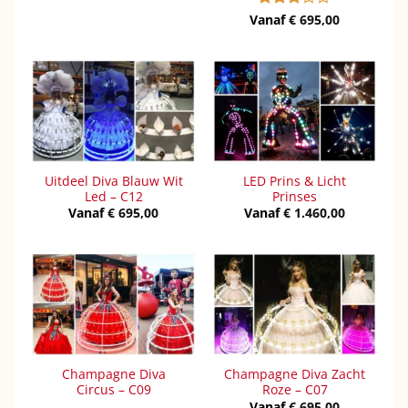
Vanaf
Gewaardeerd
€
695,00
3
uit 5
Uitdeel Diva Blauw Wit
LED Prins & Licht
Led – C12
Prinses
Vanaf
€
695,00
Vanaf
€
1.460,00
Champagne Diva
Champagne Diva Zacht
Circus – C09
Roze – C07
Vanaf
€
695,00