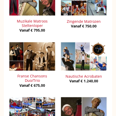
Muzikale Matroos
Zingende Matrozen
Steltenloper
Vanaf
€
750,00
Vanaf
€
795,00
Franse Chansons
Nautische Acrobaten
Duo/Trio
Vanaf
€
1.240,00
Vanaf
€
675,00