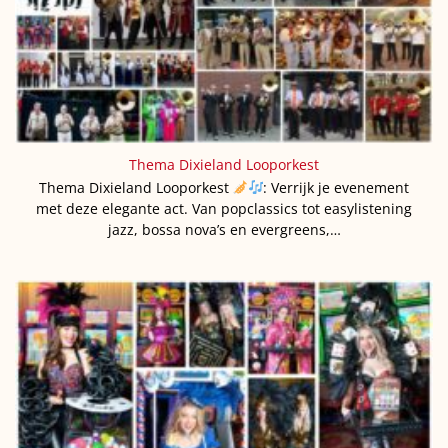
Thema Dixieland Looporkest
Thema Dixieland Looporkest
: Verrijk je evenement
met deze elegante act. Van popclassics tot easylistening
jazz, bossa nova’s en evergreens,…