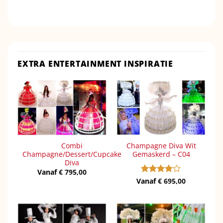
EXTRA ENTERTAINMENT INSPIRATIE
Combi
Champagne Diva Wit
Champagne/Dessert/Cupcake
Gemaskerd – C04
Diva
Vanaf
€
795,00
Vanaf
Gewaardeerd
€
695,00
4
uit 5