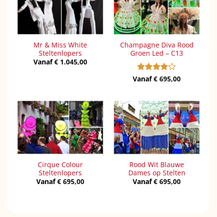
Mr & Miss White
Champagne Diva Rood
Steltenlopers
Groen Led – C13
Vanaf
€
1.045,00
Vanaf
Gewaardeerd
€
695,00
4
uit 5
Cirque Colour
Rood Wit Blauwe
Steltenlopers
Dames op Stelten
Vanaf
€
695,00
Vanaf
€
695,00