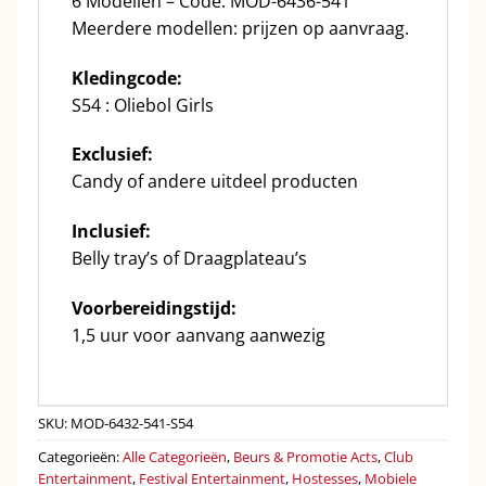
6 Modellen – Code: MOD-6436-541
Meerdere modellen: prijzen op aanvraag.
Kledingcode:
S54 : Oliebol Girls
Exclusief:
Candy of andere uitdeel producten
Inclusief:
Belly tray’s of Draagplateau’s
Voorbereidingstijd:
1,5 uur voor aanvang aanwezig
SKU:
MOD-6432-541-S54
Categorieën:
Alle Categorieën
,
Beurs & Promotie Acts
,
Club
Entertainment
,
Festival Entertainment
,
Hostesses
,
Mobiele