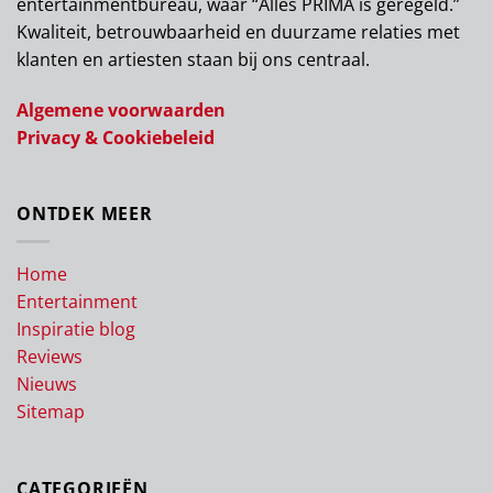
entertainmentbureau, waar “Alles PRIMA is geregeld.”
Kwaliteit, betrouwbaarheid en duurzame relaties met
klanten en artiesten staan bij ons centraal.
Algemene voorwaarden
Privacy & Cookiebeleid
ONTDEK MEER
Home
Entertainment
Inspiratie blog
Reviews
Nieuws
Sitemap
CATEGORIEËN