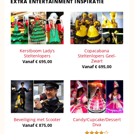
EXTRA ENTERTAINMENT INSPIRATIE
Kerstboom Lady’s
Copacabana
Steltenlopers
Steltenlopers Geel-
Zwart
Vanaf
€
695,00
Vanaf
€
695,00
Candy/Cupcake/Dessert
Beveiliging met Scooter
Diva
Vanaf
€
875,00