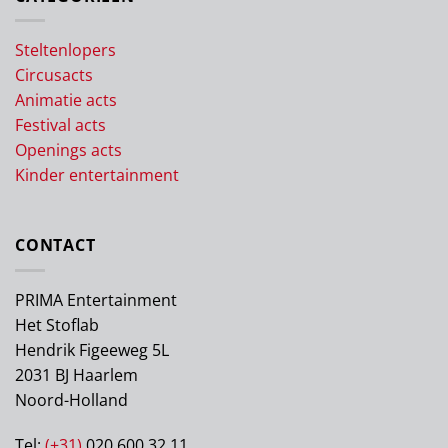
Steltenlopers
Circusacts
Animatie acts
Festival acts
Openings acts
Kinder entertainment
CONTACT
PRIMA Entertainment
Het Stoflab
Hendrik Figeeweg 5L
2031 BJ Haarlem
Noord-Holland
Tel:
(+31)
020 600 32 11