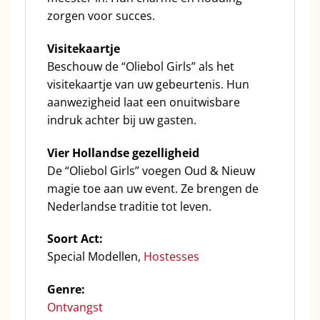
zorgen voor succes.
Visitekaartje
Beschouw de “Oliebol Girls” als het
visitekaartje van uw gebeurtenis. Hun
aanwezigheid laat een onuitwisbare
indruk achter bij uw gasten.
Vier Hollandse gezelligheid
De “Oliebol Girls” voegen Oud & Nieuw
magie toe aan uw event. Ze brengen de
Nederlandse traditie tot leven.
Soort Act:
Special Modellen,
Hostesses
Genre:
Ontvangst