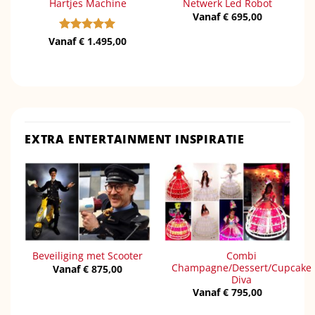
Hartjes Machine
Netwerk Led Robot
Vanaf
€
695,00
Vanaf
Gewaardeerd
€
1.495,00
5
uit 5
EXTRA ENTERTAINMENT INSPIRATIE
Combi
Beveiliging met Scooter
Champagne/Dessert/Cupcake
Vanaf
€
875,00
Diva
Vanaf
€
795,00