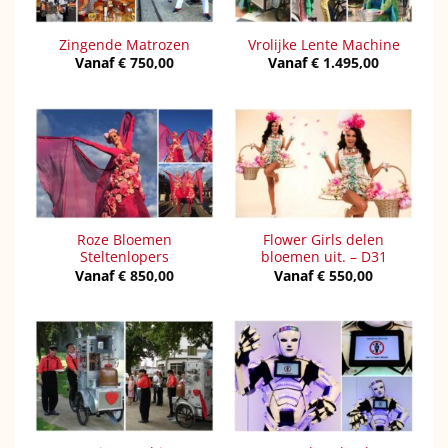
Zingende Matrozen
Vrolijke Lente Machine
Vanaf
€
750,00
Vanaf
€
1.495,00
Roze Bloemen
Flower Girls delen
Steltenlopers
bloemen uit. – D31
Vanaf
€
850,00
Vanaf
€
550,00