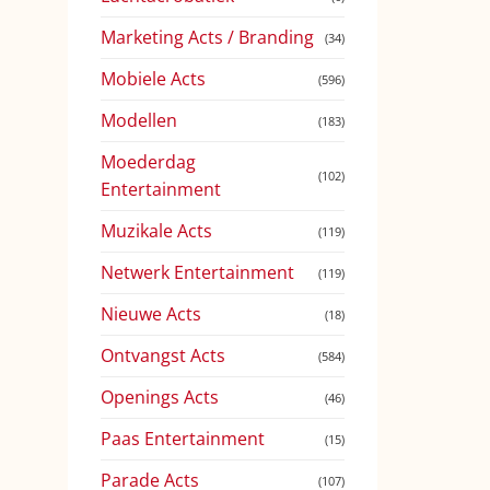
Marketing Acts / Branding
(34)
Mobiele Acts
(596)
Modellen
(183)
Moederdag
(102)
Entertainment
Muzikale Acts
(119)
Netwerk Entertainment
(119)
Nieuwe Acts
(18)
Ontvangst Acts
(584)
Openings Acts
(46)
Paas Entertainment
(15)
Parade Acts
(107)