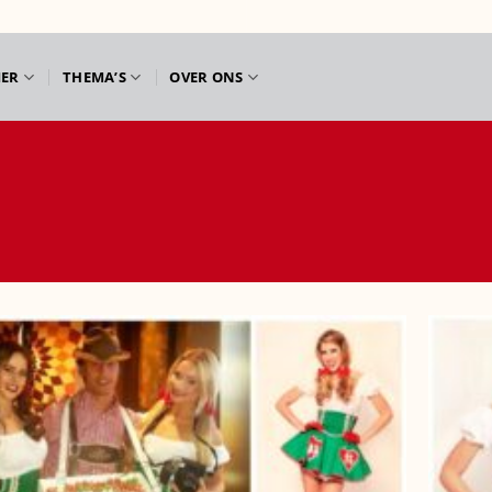
IER
THEMA’S
OVER ONS