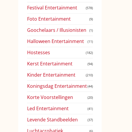
Festival Entertainment
(578)
Foto Entertainment
(9)
Goochelaars / Illusionisten
(1)
Halloween Entertainment
(11)
Hostesses
(182)
Kerst Entertainment
(94)
Kinder Entertainment
(210)
Koningsdag Entertainment
(44)
Korte Voorstellingen
(20)
Led Entertainment
(41)
Levende Standbeelden
(37)
Luchtacrobatiek
(6)