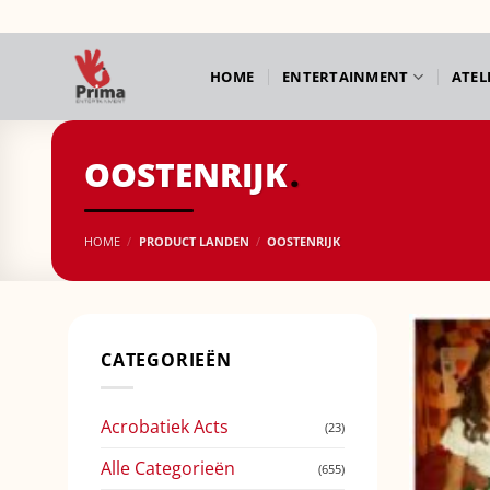
Ga
naar
inhoud
HOME
ENTERTAINMENT
ATEL
OOSTENRIJK
HOME
/
PRODUCT LANDEN
/
OOSTENRIJK
CATEGORIEËN
Acrobatiek Acts
(23)
Alle Categorieën
(655)