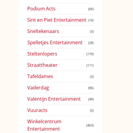
Podium Acts
(66)
Sint en Piet Entertainment
(16)
Sneltekenaars
(3)
Spelletjes Entertainment
(28)
Steltenlopers
(179)
Straattheater
(111)
Tafeldames
(3)
Vaderdag
(86)
Valentijn Entertainment
(49)
Vuuracts
(5)
Winkelcentrum
(463)
Entertainment