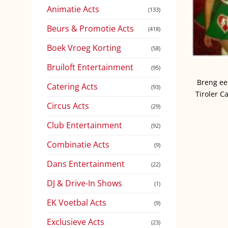
Animatie Acts
(133)
Beurs & Promotie Acts
(418)
Boek Vroeg Korting
(58)
Bruiloft Entertainment
(95)
Breng ee
Catering Acts
(93)
Tiroler C
Circus Acts
(29)
Club Entertainment
(92)
Combinatie Acts
(9)
Dans Entertainment
(22)
DJ & Drive-In Shows
(1)
EK Voetbal Acts
(9)
Exclusieve Acts
(23)