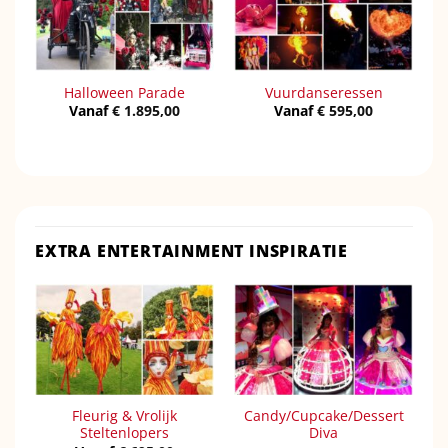
Halloween Parade
Vuurdanseressen
Vanaf
€
1.895,00
Vanaf
€
595,00
EXTRA ENTERTAINMENT INSPIRATIE
Fleurig & Vrolijk
Candy/Cupcake/Dessert
Steltenlopers
Diva