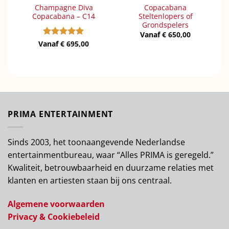
Champagne Diva
Copacabana
Copacabana – C14
Steltenlopers of
Grondspelers
Vanaf
€
650,00
Vanaf
Gewaardeerd
€
695,00
5
uit 5
PRIMA ENTERTAINMENT
Sinds 2003, het toonaangevende Nederlandse
entertainmentbureau, waar “Alles PRIMA is geregeld.”
Kwaliteit, betrouwbaarheid en duurzame relaties met
klanten en artiesten staan bij ons centraal.
Algemene voorwaarden
Privacy & Cookiebeleid