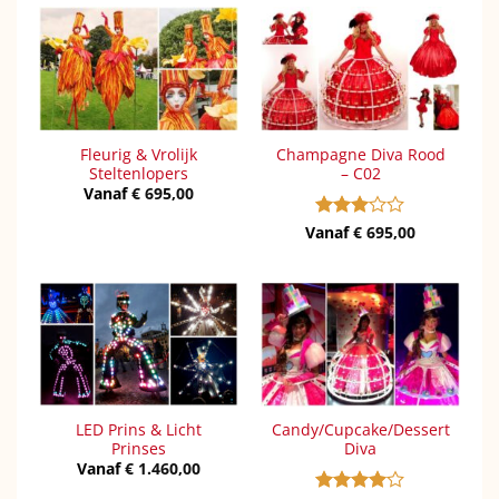
Fleurig & Vrolijk
Champagne Diva Rood
Steltenlopers
– C02
Vanaf
€
695,00
Vanaf
Gewaardeerd
€
695,00
3
uit 5
LED Prins & Licht
Candy/Cupcake/Dessert
Prinses
Diva
Vanaf
€
1.460,00