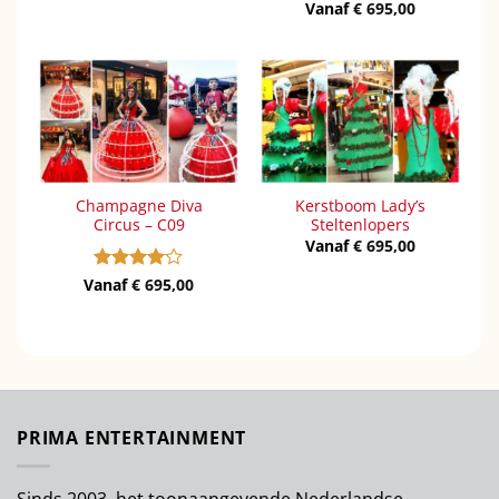
Vanaf
Gewaardeerd
€
695,00
4
uit 5
Champagne Diva
Kerstboom Lady’s
Circus – C09
Steltenlopers
Vanaf
€
695,00
Vanaf
Gewaardeerd
€
695,00
4
uit 5
PRIMA ENTERTAINMENT
Sinds 2003, het toonaangevende Nederlandse