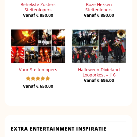
Behekste Zusters
Boze Heksen
Steltenlopers
Steltenlopers
Vanaf
€
850,00
Vanaf
€
850,00
Halloween Dixieland
Vuur Steltenlopers
Looporkest – J16
Vanaf
€
695,00
Vanaf
Gewaardeerd
€
650,00
5
uit 5
EXTRA ENTERTAINMENT INSPIRATIE