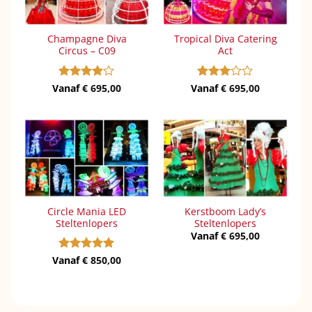
Champagne Diva
Tropical Diva Catering
Circus – C09
Act
Vanaf
Gewaardeerd
€
695,00
Vanaf
Gewaardeerd
€
695,00
4
uit 5
3
uit 5
Circle Mania LED
Kerstboom Lady’s
Steltenlopers
Steltenlopers
Vanaf
€
695,00
Vanaf
Gewaardeerd
€
850,00
5
uit 5