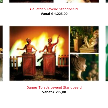
Geliefden Levend Standbeeld
Vanaf
€
1.225,00
Dames Torso’s Levend Standbeeld
Vanaf
€
795,00