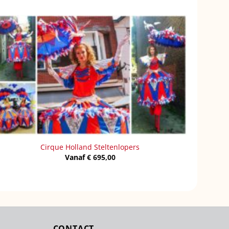
Cirque Holland Steltenlopers
Vanaf
€
695,00
CONTACT