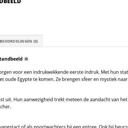
NDBEELD
BEOORDELINGEN (0)
Standbeeld
orgen voor een indrukwekkende eerste indruk. Met hun sta
it het oude Egypte te komen. Ze brengen sfeer en mystiek naa
st uit. Hun aanwezigheid trekt meteen de aandacht van het 
tcher.
angstact of als poortwachters bij een entree. Ook bij beurze