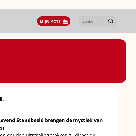
Zoeken
MIJN ACTS
naar:
T
.
Levend Standbeeld brengen de mystiek van
en.
n gouden uitstraling trekken zij direct de