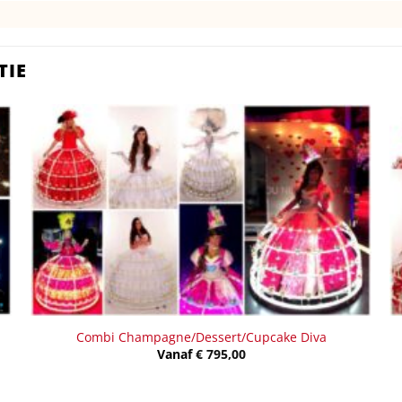
TIE
Combi Champagne/Dessert/Cupcake Diva
Vanaf
€
795,00