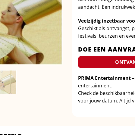
aandacht. Een indrukwekk
Veelzijdig inzetbaar vo
Geschikt als ontvangst, 
festivals, beurzen en e
DOE EEN AANVR
ONTVAN
PRIMA Entertainment
–
entertainment.
Check de beschikbaarhe
voor jouw datum. Altijd vr