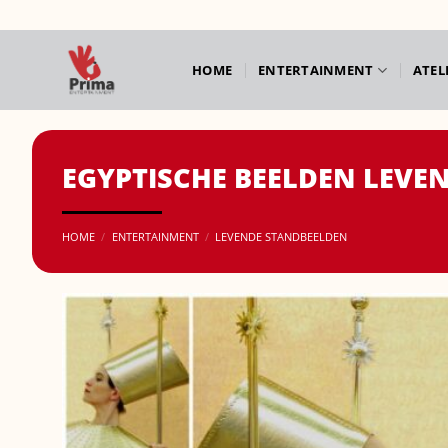
Ga
naar
inhoud
HOME
ENTERTAINMENT
ATEL
EGYPTISCHE BEELDEN LEVE
HOME
/
ENTERTAINMENT
/
LEVENDE STANDBEELDEN