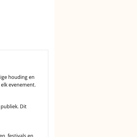
tige houding en
r elk evenement.
publiek. Dit
n, festivals en