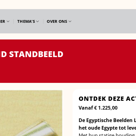
IER
THEMA’S
OVER ONS
ND STANDBEELD
ONTDEK DEZE AC
Vanaf
€
1.225,00
De Egyptische Beelden 
het oude Egypte tot lev
Met hun statige houding e