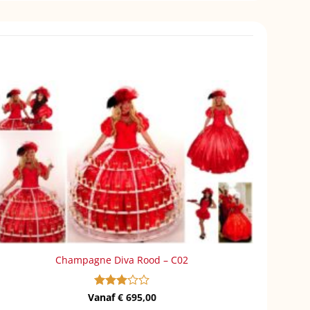
Champagne Diva Rood – C02
Vanaf
Gewaardeerd
€
695,00
3
uit 5