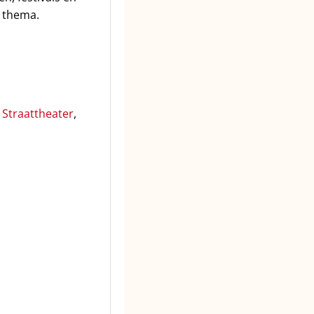
d thema.
,
Straattheater
,