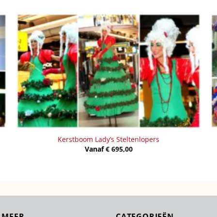
Kerstboom Lady’s Steltenlopers
Vanaf
€
695,00
 MEER
CATEGORIEËN