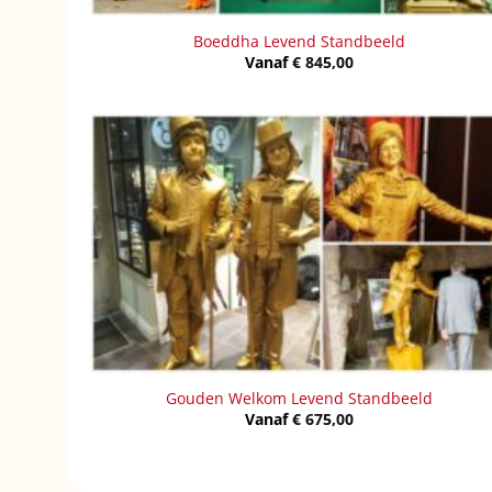
Boeddha Levend Standbeeld
Vanaf
€
845,00
Gouden Welkom Levend Standbeeld
Vanaf
€
675,00