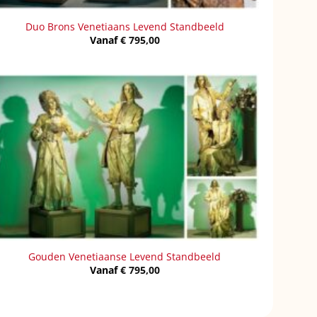
Duo Brons Venetiaans Levend Standbeeld
Vanaf
€
795,00
Gouden Venetiaanse Levend Standbeeld
Vanaf
€
795,00