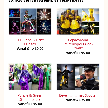
EXTRA ENTERTAINMENT INSPIRATIE
LED Prins & Licht
Copacabana
Prinses
Steltenlopers Geel-
Zwart
Vanaf
€
1.460,00
Vanaf
€
695,00
Purple & Green
Beveiliging met Scooter
Steltenlopers
Vanaf
€
875,00
Vanaf
€
695,00