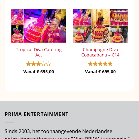
Tropical Diva Catering
Champagne Diva
Act
Copacabana – C14
Vanaf
Gewaardeerd
€
695,00
Vanaf
Gewaardeerd
€
695,00
3
uit 5
5
uit 5
PRIMA ENTERTAINMENT
Sinds 2003, het toonaangevende Nederlandse
entertainmentbureau, waar “Alles PRIMA is geregeld.”