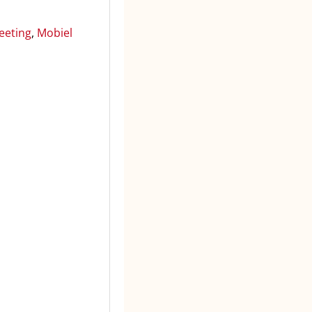
eeting
,
Mobiel