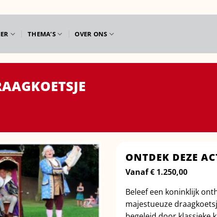
IER
THEMA’S
OVER ONS
RAAGKOETSJE
ONTDEK DEZE AC
Vanaf
€
1.250,00
Beleef een koninklijk on
majestueuze draagkoetsj
begeleid door klassieke k