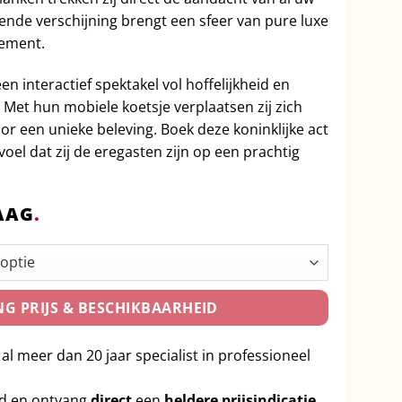
nde verschijning brengt een sfeer van pure luxe
nement.
n interactief spektakel vol hoffelijkheid en
Met hun mobiele koetsje verplaatsen zij zich
voor een unieke beleving. Boek deze koninklijke act
oel dat zij de eregasten zijn op een prachtig
AAG
.
G PRIJS & BESCHIKBAARHEID
 al meer dan 20 jaar specialist in professioneel
id en ontvang
direct
een
heldere prijsindicatie