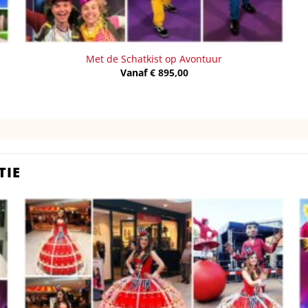
Met de Schatkist op Avontuur
Vanaf
€
895,00
TIE