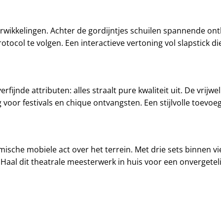
rwikkelingen. Achter de gordijntjes schuilen spannende onth
otocol te volgen. Een interactieve vertoning vol slapstick d
jnde attributen: alles straalt pure kwaliteit uit. De vrijwe
voor festivals en chique ontvangsten. Een stijlvolle toevoeg
mische mobiele act over het terrein. Met drie sets binnen v
Haal dit theatrale meesterwerk in huis voor een onvergetelij