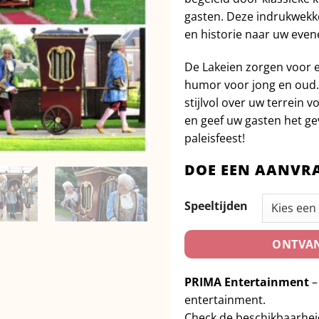
gasten. Deze indrukwekke
en historie naar uw eve
De Lakeien zorgen voor ee
humor voor jong en oud. 
stijlvol over uw terrein 
en geef uw gasten het gev
paleisfeest!
DOE EEN AANVR
Speeltijden
ONTVAN
PRIMA Entertainment
–
entertainment.
Check de beschikbaarhe