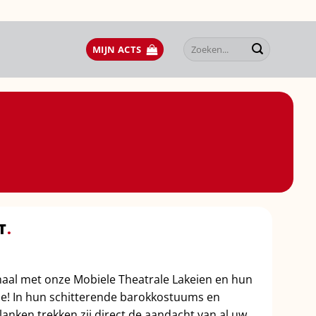
Zoeken
MIJN ACTS
naar:
T
.
thaal met onze Mobiele Theatrale Lakeien en hun
e! In hun schitterende barokkostuums en
lanken trekken zij direct de aandacht van al uw