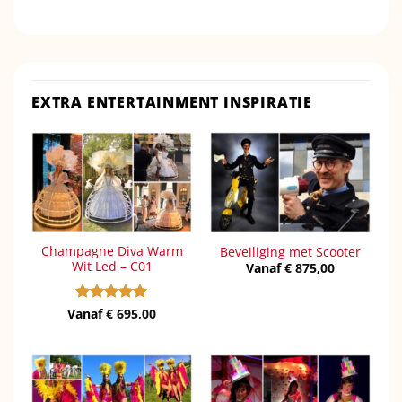
EXTRA ENTERTAINMENT INSPIRATIE
Champagne Diva Warm
Beveiliging met Scooter
Wit Led – C01
Vanaf
€
875,00
Vanaf
Gewaardeerd
€
695,00
5
uit 5