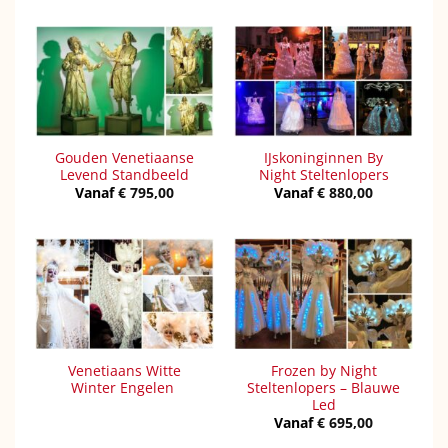
Gouden Venetiaanse
IJskoninginnen By
Levend Standbeeld
Night Steltenlopers
Vanaf
€
795,00
Vanaf
€
880,00
Venetiaans Witte
Frozen by Night
Winter Engelen
Steltenlopers – Blauwe
Led
Vanaf
€
695,00