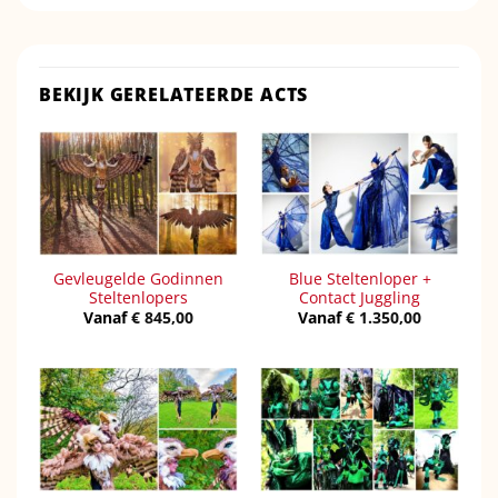
BEKIJK GERELATEERDE ACTS
Gevleugelde Godinnen
Blue Steltenloper +
Steltenlopers
Contact Juggling
Vanaf
€
845,00
Vanaf
€
1.350,00