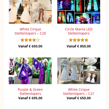
White Cirque
Circle Mania LED
Steltenlopers – C20
Steltenlopers
Vanaf
Gewaardeerd
€
650,00
Vanaf
Gewaardeerd
€
850,00
4
uit 5
5
uit 5
Purple & Green
White Cirque
Steltenlopers
Steltenlopers – C21
Vanaf
€
695,00
Vanaf
€
650,00