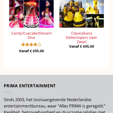
Candy/Cupcake/Dessert
Copacabana
Diva
Steltenlopers Geel-
Zwart
Vanaf
€
695,00
Vanaf
Gewaardeerd
€
695,00
4
uit 5
PRIMA ENTERTAINMENT
Sinds 2003, het toonaangevende Nederlandse
entertainmentbureau, waar “Alles PRIMA is geregeld.”
Kwaliteit, betrouwbaarheid en duurzame relaties met