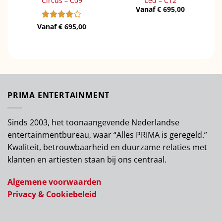
Circus – C09
Led – C12
Vanaf
€
695,00
Vanaf
Gewaardeerd
€
695,00
4
uit 5
PRIMA ENTERTAINMENT
Sinds 2003, het toonaangevende Nederlandse
entertainmentbureau, waar “Alles PRIMA is geregeld.”
Kwaliteit, betrouwbaarheid en duurzame relaties met
klanten en artiesten staan bij ons centraal.
Algemene voorwaarden
Privacy & Cookiebeleid