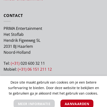
CONTACT
PRIMA Entertainment
Het Stoflab
Hendrik Figeeweg 5L
2031 BJ Haarlem
Noord-Holland
Tel:
(+31)
020 600 32 11
Mobiel:
(+31) 06 151 211 12
KVK: 63122405
Deze site maakt gebruik van cookies om je een betere
BTW: NL003106199B70
surfervaring te bieden. Door deze website te bekijken en
te gebruiken ga je akkoord met het gebruik van cookies.
MEER INFORMATIE
AANVAARDEN
Copyright 2026 ©
Prima Entertainment