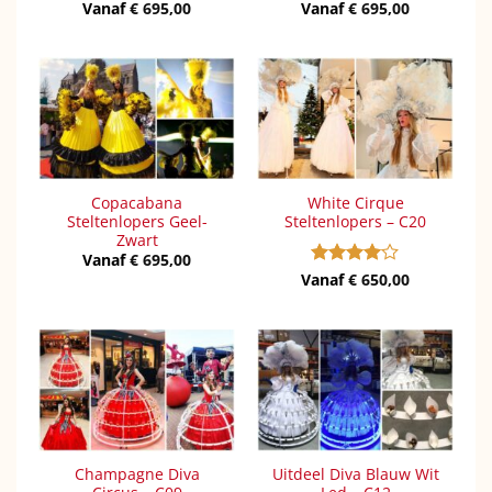
Vanaf
€
695,00
Vanaf
€
695,00
Copacabana
White Cirque
Steltenlopers Geel-
Steltenlopers – C20
Zwart
Vanaf
€
695,00
Vanaf
Gewaardeerd
€
650,00
4
uit 5
Champagne Diva
Uitdeel Diva Blauw Wit