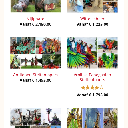
Nijlpaard
Witte IJsbeer
Vanaf
€
2.150,00
Vanaf
€
1.225,00
Vrolijke Papegaaien
Antilopen Steltenlopers
Steltenlopers
Vanaf
€
1.495,00
Vanaf
Gewaardeerd
€
1.795,00
4
uit 5