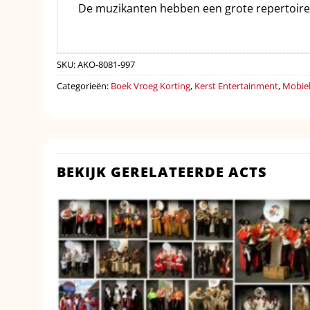
De muzikanten hebben een grote repertoireli
SKU:
AKO-8081-997
Categorieën:
Boek Vroeg Korting
,
Kerst Entertainment
,
Mobiel
BEKIJK GERELATEERDE ACTS