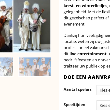
kerst- en winterliedjes
,
gelegenheid. Met de flex
dit gezelschap perfect a
evenement.
Dankzij hun veelzijdighei
locatie, weten zij uw gas
professioneel vakmanscha
dit
live entertainment
t
bedrijfsfeesten en ontva
trakteer uw publiek op ee
DOE EEN AANVR
Aantal spelers
Speeltijden