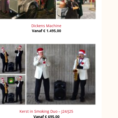
Dickens Machine
Vanaf
€
1.495,00
Kerst in Smoking Duo – J24/J25
Vanaf
€
695,00