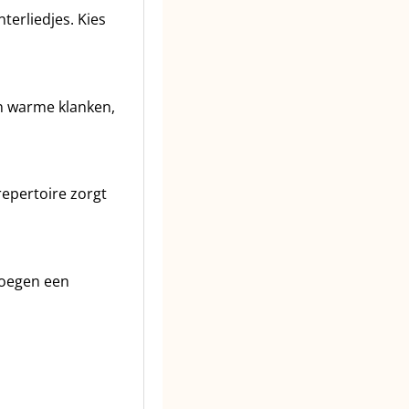
terliedjes. Kies
un warme klanken,
epertoire zorgt
voegen een