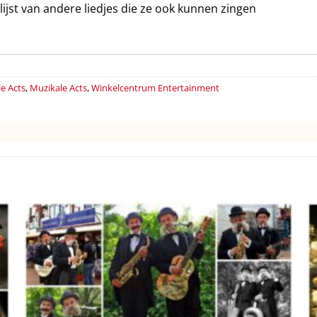
jst van andere liedjes die ze ook kunnen zingen
e Acts
,
Muzikale Acts
,
Winkelcentrum Entertainment