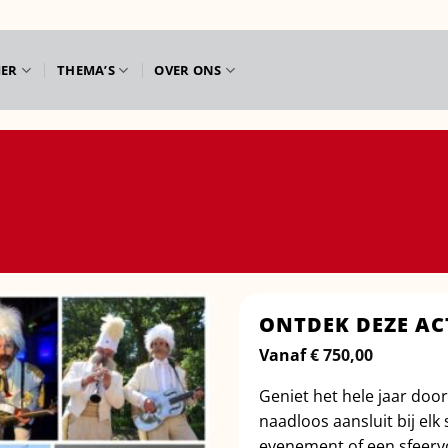
IER
THEMA’S
OVER ONS
ONTDEK DEZE AC
Vanaf
€
750,00
Geniet het hele jaar doo
naadloos aansluit bij el
evenement of een sfeerv