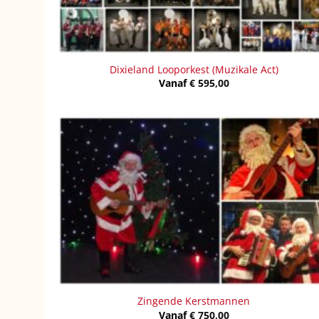
Dixieland Looporkest (Muzikale Act)
Vanaf
€
595,00
Zingende Kerstmannen
Vanaf
€
750,00