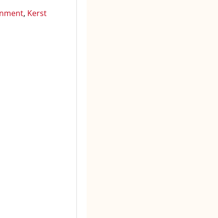
inment
,
Kerst