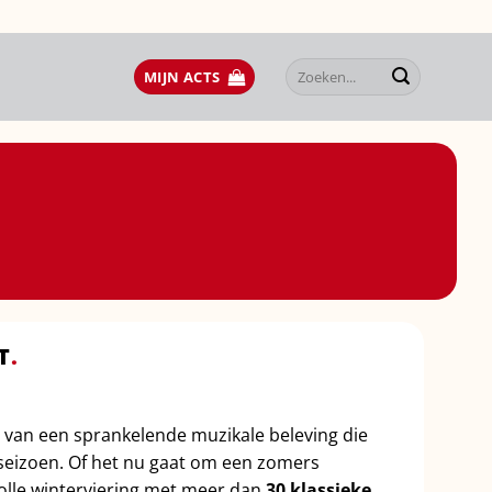
Zoeken
MIJN ACTS
naar:
T
.
r van een sprankelende muzikale beleving die
k seizoen. Of het nu gaat om een zomers
olle winterviering met meer dan
30 klassieke