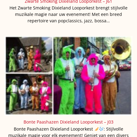
Zwarte Smoking Dixieland Looporkest – J61
Het Zwarte Smoking Dixieland Looporkest brengt stijlvolle
muzikale magie naar uw evenement! Met een breed
repertoire van popclassics, jazz, bossa…
Bonte Paashazen Dixieland Looporkest – J03
Bonte Paashazen Dixieland Looporkest
: Stijlvolle
muzikale magie voor elk evenement! Geniet van een divers