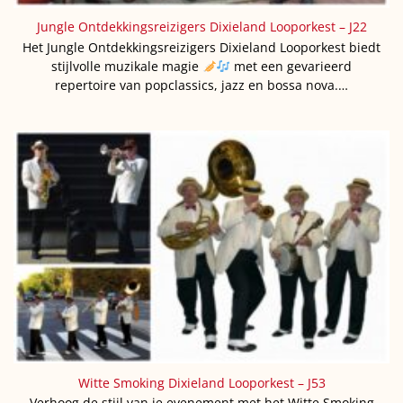
Jungle Ontdekkingsreizigers Dixieland Looporkest – J22
Het Jungle Ontdekkingsreizigers Dixieland Looporkest biedt
stijlvolle muzikale magie
met een gevarieerd
repertoire van popclassics, jazz en bossa nova.…
Witte Smoking Dixieland Looporkest – J53
Verhoog de stijl van je evenement met het Witte Smoking