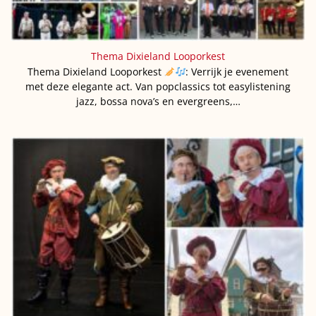
Thema Dixieland Looporkest
Thema Dixieland Looporkest
: Verrijk je evenement
met deze elegante act. Van popclassics tot easylistening
jazz, bossa nova’s en evergreens,…