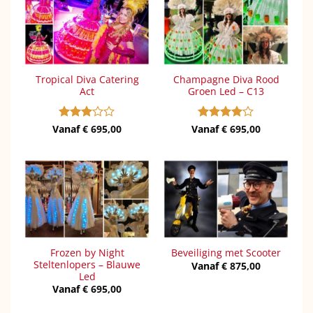
Tropical Diva Catering
Champagne Diva Rood
Act
Groen Led – C13
Vanaf
Gewaardeerd
€
695,00
Vanaf
Gewaardeerd
€
695,00
3
uit 5
4
uit 5
Frozen by Night
Beveiliging met Scooter
Steltenlopers – Blauwe
Vanaf
€
875,00
Led
Vanaf
€
695,00