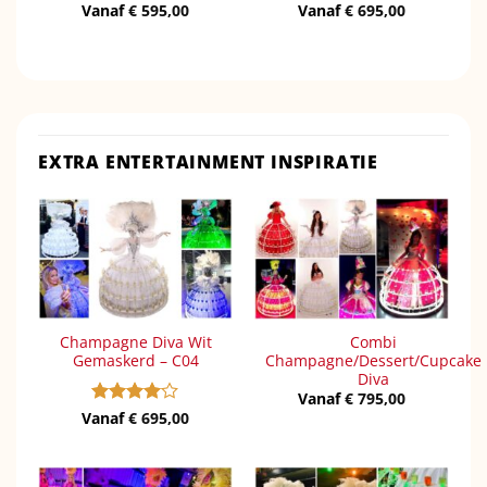
Vanaf
€
595,00
Vanaf
€
695,00
EXTRA ENTERTAINMENT INSPIRATIE
Champagne Diva Wit
Combi
Gemaskerd – C04
Champagne/Dessert/Cupcake
Diva
Vanaf
€
795,00
Vanaf
Gewaardeerd
€
695,00
4
uit 5