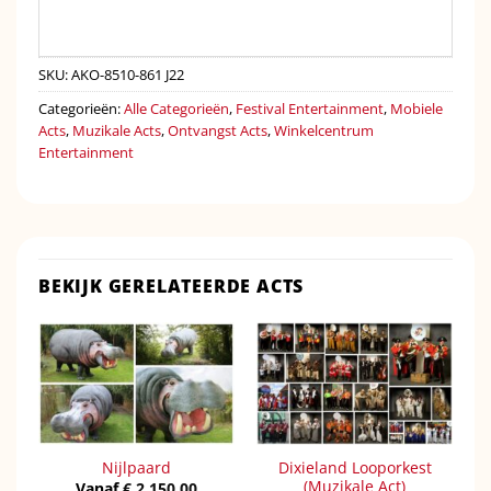
SKU:
AKO-8510-861 J22
Categorieën:
Alle Categorieën
,
Festival Entertainment
,
Mobiele
Acts
,
Muzikale Acts
,
Ontvangst Acts
,
Winkelcentrum
Entertainment
BEKIJK GERELATEERDE ACTS
Dixieland Looporkest
Nijlpaard
(Muzikale Act)
Vanaf
€
2.150,00