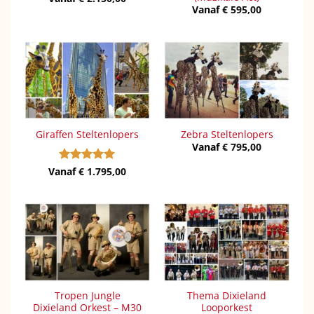
Vanaf
€
595,00
Giraffen Steltenlopers
Zebra Steltenlopers
Vanaf
€
795,00
Vanaf
Gewaardeerd
€
1.795,00
5
uit 5
Tropen Jungle
Thema Dixieland
Dixieland Orkest – M30
Looporkest