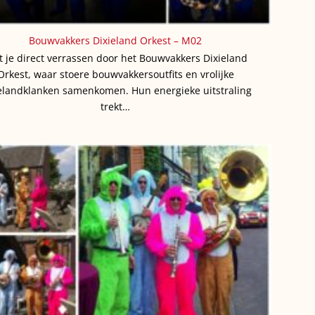
Bouwvakkers Dixieland Orkest – M02
t je direct verrassen door het Bouwvakkers Dixieland
Orkest, waar stoere bouwvakkersoutfits en vrolijke
elandklanken samenkomen. Hun energieke uitstraling
trekt…