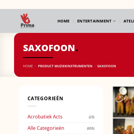
Ga
naar
inhoud
HOME
ENTERTAINMENT
ATEL
SAXOFOON
HOME
/
PRODUCT MUZIEKINSTRUMENTEN
/
SAXOFOON
CATEGORIEËN
Acrobatiek Acts
(23)
Alle Categorieën
(655)