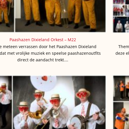
Paashazen Dixieland Orkest – M22
je meteen verrassen door het Paashazen Dixieland
Them
 dat met vrolijke muziek en speelse paashazenoutfits
deze el
direct de aandacht trekt.…