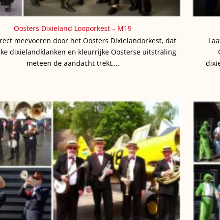
Oosters Dixieland Looporkest – M19
irect meevoeren door het Oosters Dixielandorkest, dat
Laa
jke dixielandklanken en kleurrijke Oosterse uitstraling
meteen de aandacht trekt.…
dixi