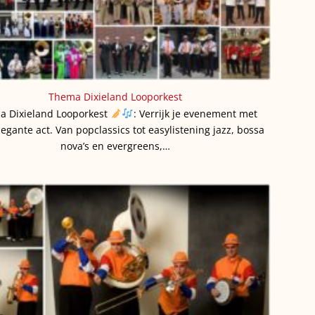
Thema Dixieland Looporkest
a Dixieland Looporkest
: Verrijk je evenement met
egante act. Van popclassics tot easylistening jazz, bossa
nova’s en evergreens,…