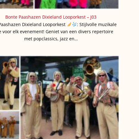
Bonte Paashazen Dixieland Looporkest – J03
Paashazen Dixieland Looporkest
: Stijlvolle muzikale
 voor elk evenement! Geniet van een divers repertoire
met popclassics, jazz en…