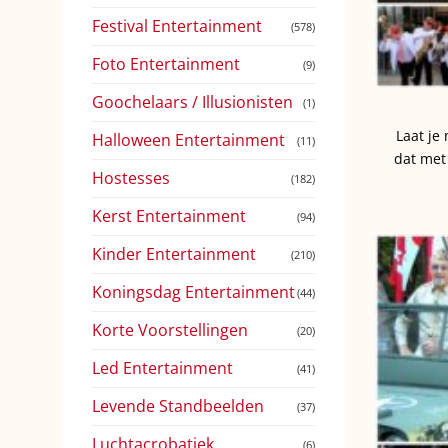
Festival Entertainment
(578)
Foto Entertainment
(9)
Goochelaars / Illusionisten
(1)
Laat je
Halloween Entertainment
(11)
dat met
Hostesses
(182)
Kerst Entertainment
(94)
Kinder Entertainment
(210)
Koningsdag Entertainment
(44)
Korte Voorstellingen
(20)
Led Entertainment
(41)
Levende Standbeelden
(37)
Luchtacrobatiek
(6)