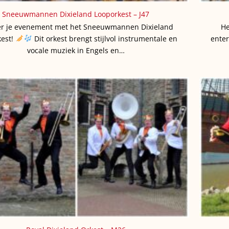
Sneeuwmannen Dixieland Looporkest – J47
er je evenement met het Sneeuwmannen Dixieland
He
kest!
Dit orkest brengt stijlvol instrumentale en
enter
vocale muziek in Engels en…