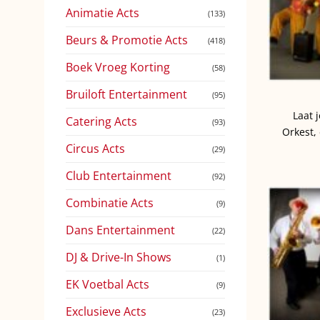
Animatie Acts
(133)
Beurs & Promotie Acts
(418)
Boek Vroeg Korting
(58)
Bruiloft Entertainment
(95)
Laat 
Catering Acts
(93)
Orkest,
Circus Acts
(29)
Club Entertainment
(92)
Combinatie Acts
(9)
Dans Entertainment
(22)
DJ & Drive-In Shows
(1)
EK Voetbal Acts
(9)
Exclusieve Acts
(23)