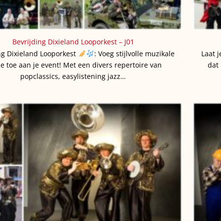
Bevrijding Dixieland Looporkest – J01
ng Dixieland Looporkest
: Voeg stijlvolle muzikale
Laat 
e toe aan je event! Met een divers repertoire van
dat 
popclassics, easylistening jazz…