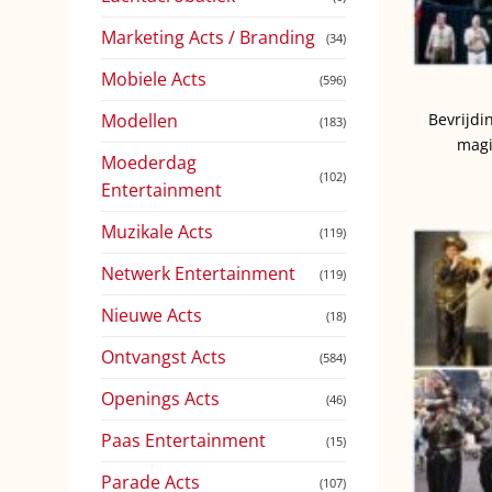
Marketing Acts / Branding
(34)
Mobiele Acts
(596)
Modellen
Bevrijdi
(183)
magi
Moederdag
(102)
Entertainment
Muzikale Acts
(119)
Netwerk Entertainment
(119)
Nieuwe Acts
(18)
Ontvangst Acts
(584)
Openings Acts
(46)
Paas Entertainment
(15)
Parade Acts
(107)