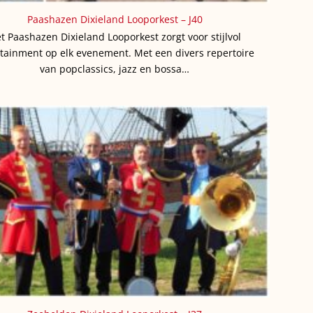
Paashazen Dixieland Looporkest – J40
t Paashazen Dixieland Looporkest zorgt voor stijlvol
tainment op elk evenement. Met een divers repertoire
van popclassics, jazz en bossa…