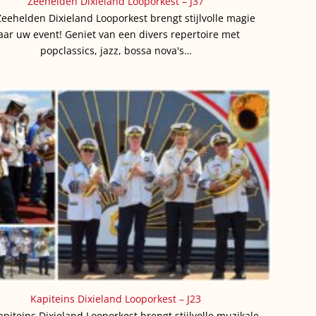
Zeehelden Dixieland Looporkest – J37
Zeehelden Dixieland Looporkest brengt stijlvolle magie
aar uw event! Geniet van een divers repertoire met
popclassics, jazz, bossa nova's…
Kapiteins Dixieland Looporkest – J23
apiteins Dixieland Looporkest brengt stijlvolle muzikale