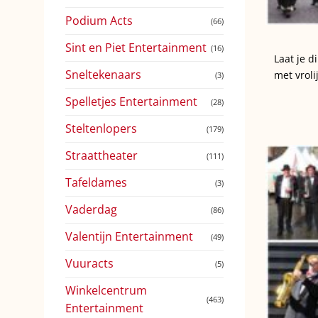
Podium Acts
(66)
Sint en Piet Entertainment
(16)
Laat je d
Sneltekenaars
met vroli
(3)
Spelletjes Entertainment
(28)
Steltenlopers
(179)
Straattheater
(111)
Tafeldames
(3)
Vaderdag
(86)
Valentijn Entertainment
(49)
Vuuracts
(5)
Winkelcentrum
(463)
Entertainment