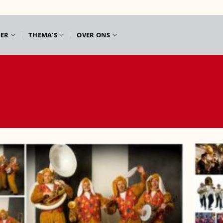
IER
THEMA’S
OVER ONS