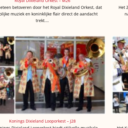
Royal Dixieland Orkest – M26
meteen betoveren door het Royal Dixieland Orkest, dat
Het 
olijke muziek en koninklijke flair direct de aandacht
n
trekt.…
Konings Dixieland Looporkest – J28
nings Dixieland Looporkest biedt stijlvolle muzikale
Het K