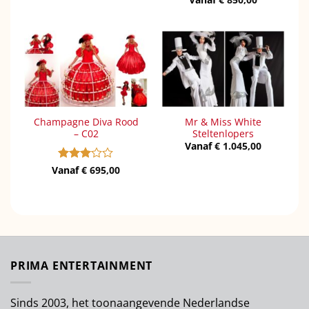
5
uit 5
Champagne Diva Rood
Mr & Miss White
– C02
Steltenlopers
Vanaf
€
1.045,00
Vanaf
Gewaardeerd
€
695,00
3
uit 5
PRIMA ENTERTAINMENT
Sinds 2003, het toonaangevende Nederlandse