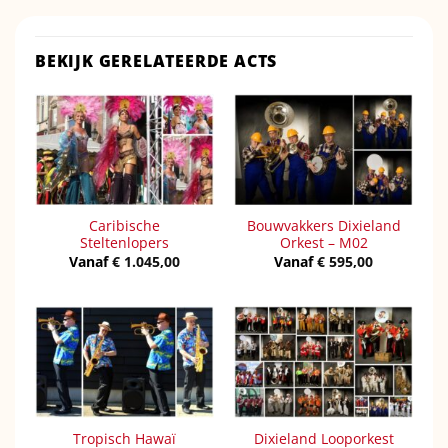
BEKIJK GERELATEERDE ACTS
Caribische
Bouwvakkers Dixieland
Steltenlopers
Orkest – M02
Vanaf
€
1.045,00
Vanaf
€
595,00
Tropisch Hawaï
Dixieland Looporkest