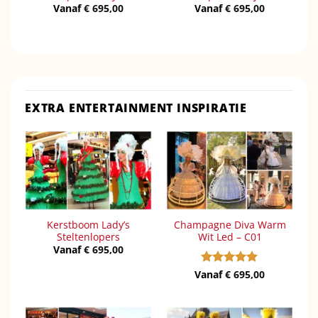
Vanaf
€
695,00
Vanaf
€
695,00
EXTRA ENTERTAINMENT INSPIRATIE
Kerstboom Lady’s
Champagne Diva Warm
Steltenlopers
Wit Led – C01
Vanaf
€
695,00
Vanaf
Gewaardeerd
€
695,00
5
uit 5