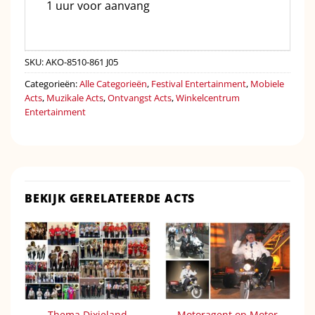
1 uur voor aanvang
SKU:
AKO-8510-861 J05
Categorieën:
Alle Categorieën
,
Festival Entertainment
,
Mobiele
Acts
,
Muzikale Acts
,
Ontvangst Acts
,
Winkelcentrum
Entertainment
BEKIJK GERELATEERDE ACTS
Thema Dixieland
Motoragent op Motor