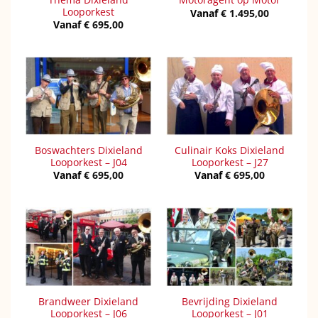
Looporkest
Vanaf
€
1.495,00
Vanaf
€
695,00
Boswachters Dixieland
Culinair Koks Dixieland
Looporkest – J04
Looporkest – J27
Vanaf
€
695,00
Vanaf
€
695,00
Brandweer Dixieland
Bevrijding Dixieland
Looporkest – J06
Looporkest – J01