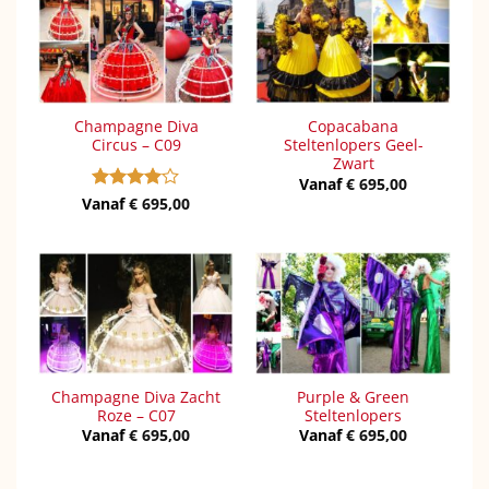
Champagne Diva
Copacabana
Circus – C09
Steltenlopers Geel-
Zwart
Vanaf
€
695,00
Vanaf
Gewaardeerd
€
695,00
4
uit 5
Champagne Diva Zacht
Purple & Green
Roze – C07
Steltenlopers
Vanaf
€
695,00
Vanaf
€
695,00