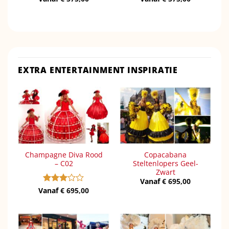
EXTRA ENTERTAINMENT INSPIRATIE
Champagne Diva Rood
Copacabana
– C02
Steltenlopers Geel-
Zwart
Vanaf
€
695,00
Vanaf
Gewaardeerd
€
695,00
3
uit 5