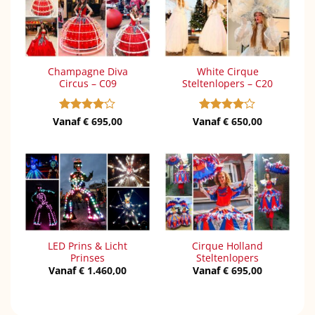
Champagne Diva
White Cirque
Circus – C09
Steltenlopers – C20
Vanaf
Gewaardeerd
€
695,00
Vanaf
Gewaardeerd
€
650,00
4
uit 5
4
uit 5
LED Prins & Licht
Cirque Holland
Prinses
Steltenlopers
Vanaf
€
1.460,00
Vanaf
€
695,00