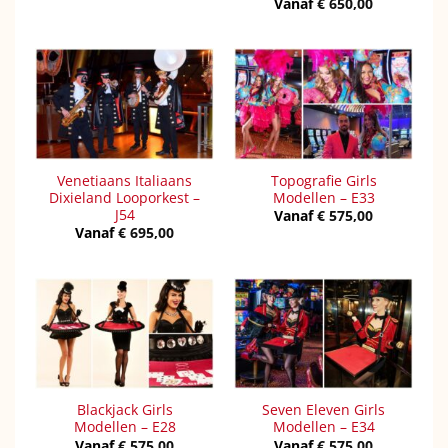
Vanaf
€
650,00
Venetiaans Italiaans
Topografie Girls
Dixieland Looporkest –
Modellen – E33
J54
Vanaf
€
575,00
Vanaf
€
695,00
Blackjack Girls
Seven Eleven Girls
Modellen – E28
Modellen – E34
Vanaf
€
575,00
Vanaf
€
575,00