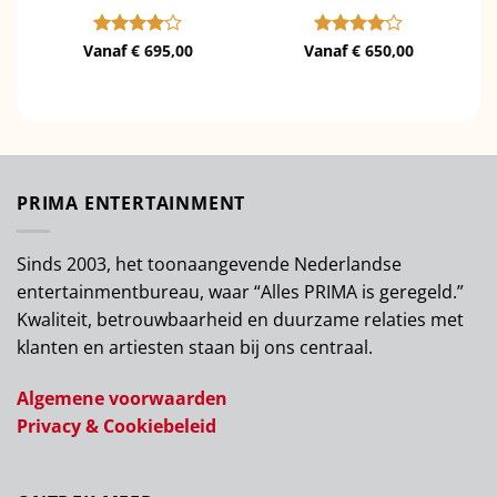
Vanaf
Gewaardeerd
€
695,00
Vanaf
Gewaardeerd
€
650,00
4
uit 5
4
uit 5
PRIMA ENTERTAINMENT
Sinds 2003, het toonaangevende Nederlandse
entertainmentbureau, waar “Alles PRIMA is geregeld.”
Kwaliteit, betrouwbaarheid en duurzame relaties met
klanten en artiesten staan bij ons centraal.
Algemene voorwaarden
Privacy & Cookiebeleid