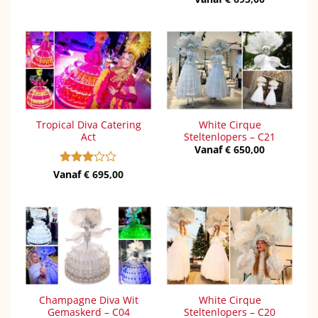
Tropical Diva Catering
White Cirque
Act
Steltenlopers – C21
Vanaf
€
650,00
Vanaf
Gewaardeerd
€
695,00
3
uit 5
Champagne Diva Wit
White Cirque
Gemaskerd – C04
Steltenlopers – C20