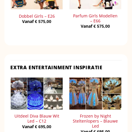
Parfum Girls Modellen
Dobbel Girls – E26
– E66
Vanaf
€
575,00
Vanaf
€
575,00
EXTRA ENTERTAINMENT INSPIRATIE
Uitdeel Diva Blauw Wit
Frozen by Night
Led – C12
Steltenlopers – Blauwe
Led
Vanaf
€
695,00
Vanaf
€
695,00