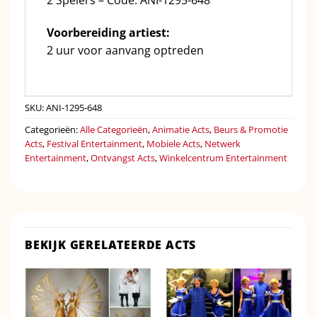
2 Spelers – Code: ANI-1295-648
Voorbereiding artiest:
2 uur voor aanvang optreden
SKU:
ANI-1295-648
Categorieën:
Alle Categorieën
,
Animatie Acts
,
Beurs & Promotie
Acts
,
Festival Entertainment
,
Mobiele Acts
,
Netwerk
Entertainment
,
Ontvangst Acts
,
Winkelcentrum Entertainment
BEKIJK GERELATEERDE ACTS