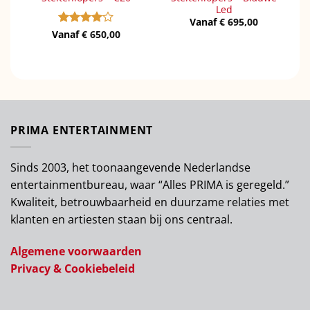
Led
Vanaf
€
695,00
Vanaf
Gewaardeerd
€
650,00
4
uit 5
PRIMA ENTERTAINMENT
Sinds 2003, het toonaangevende Nederlandse
entertainmentbureau, waar “Alles PRIMA is geregeld.”
Kwaliteit, betrouwbaarheid en duurzame relaties met
klanten en artiesten staan bij ons centraal.
Algemene voorwaarden
Privacy & Cookiebeleid