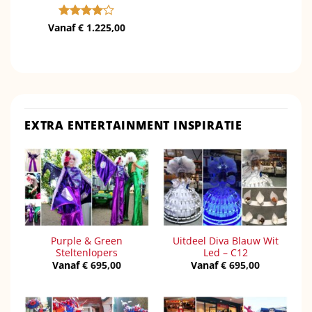
Vanaf
Gewaardeerd
€
1.225,00
4
uit 5
EXTRA ENTERTAINMENT INSPIRATIE
Purple & Green
Uitdeel Diva Blauw Wit
Steltenlopers
Led – C12
Vanaf
€
695,00
Vanaf
€
695,00