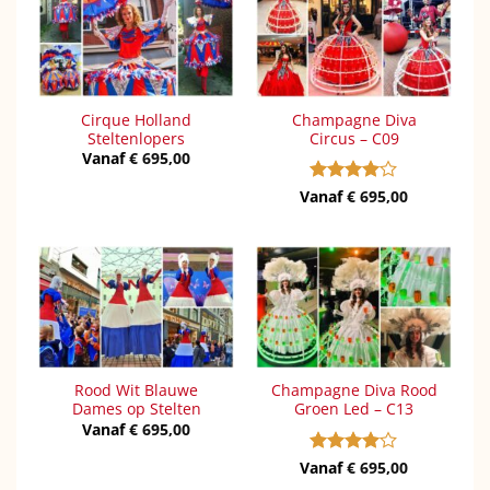
Cirque Holland
Champagne Diva
Steltenlopers
Circus – C09
Vanaf
€
695,00
Vanaf
Gewaardeerd
€
695,00
4
uit 5
Rood Wit Blauwe
Champagne Diva Rood
Dames op Stelten
Groen Led – C13
Vanaf
€
695,00
Vanaf
Gewaardeerd
€
695,00
4
uit 5