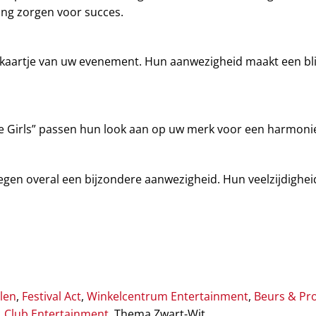
ng zorgen voor succes.
itekaartje van uw evenement. Hun aanwezigheid maakt een bl
ite Girls” passen hun look aan op uw merk voor een harmonie
 voegen overal een bijzondere aanwezigheid. Hun veelzijdighe
len
,
Festival Act
,
Winkelcentrum Entertainment
,
Beurs & Pr
,
Club Entertainment
, Thema Zwart-Wit