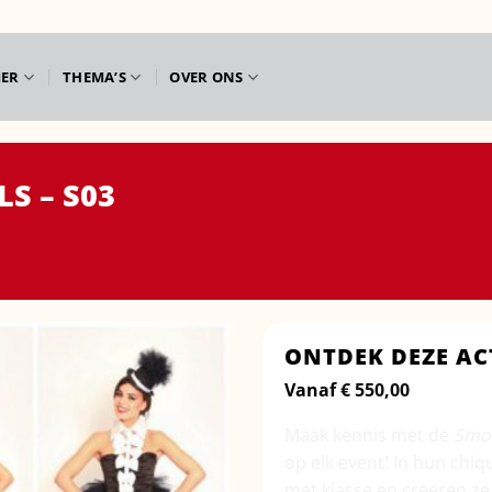
IER
THEMA’S
OVER ONS
S – S03
ONTDEK DEZE AC
Vanaf
€
550,00
Maak kennis met de
Smok
op elk event! In hun chiq
met klasse en creëren z