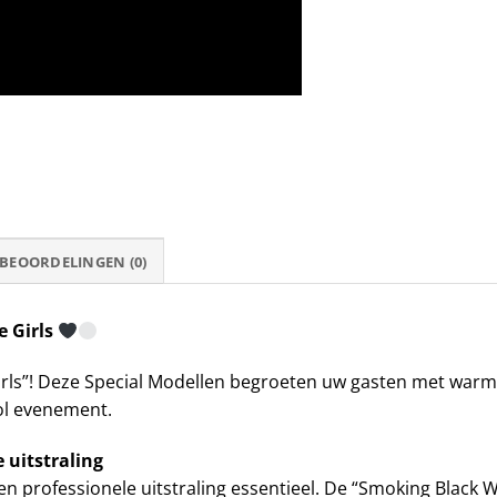
BEOORDELINGEN (0)
 Girls
rls”! Deze Special Modellen begroeten uw gasten met warmte
vol evenement.
 uitstraling
en professionele uitstraling essentieel. De “Smoking Black W