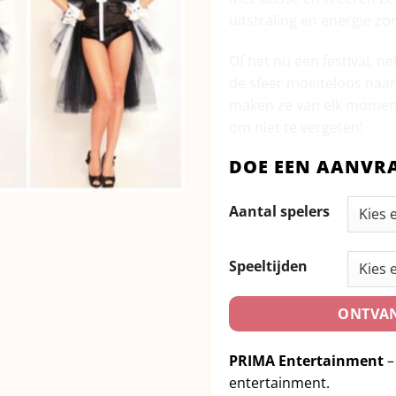
uitstraling en energie zo
Of het nu een festival, ne
de sfeer moeiteloos naa
maken ze van elk moment
om niet te vergeten!
DOE EEN AANVR
Aantal spelers
Speeltijden
ONTVAN
PRIMA Entertainment
–
entertainment.