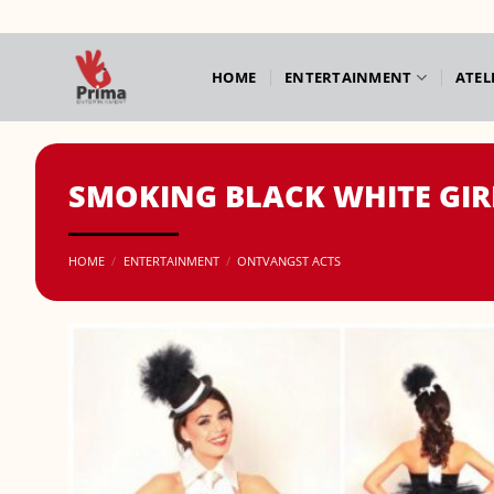
Ga
naar
inhoud
HOME
ENTERTAINMENT
ATEL
SMOKING BLACK WHITE GIRL
HOME
/
ENTERTAINMENT
/
ONTVANGST ACTS