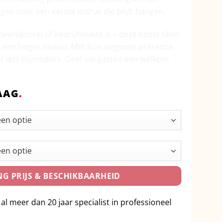
rgen voor een eerste indruk die blijft hangen.
twerkborrel of bedrijfsevent is – deze hosts tillen
r een hoger niveau. Met hun elegante présence
 iets bijzonders. Geef uw gasten een welkom
AAG
.
G PRIJS & BESCHIKBAARHEID
 al meer dan 20 jaar specialist in professioneel