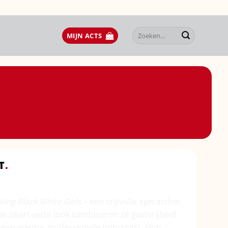
Zoeken
MIJN ACTS
naar:
T
.
ing Black White Girls
– een stijlvolle eyecatcher
ue zwart-witte look combineren ze gastvrijheid
e een warme, professionele ontvangst. Hun