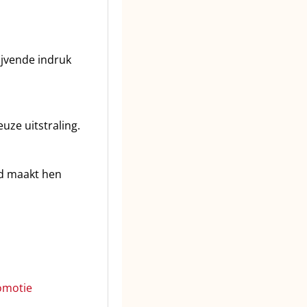
ijvende indruk
uze uitstraling.
id maakt hen
omotie