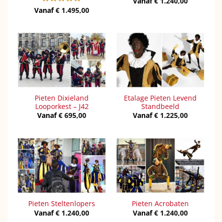
Vanaf
€
1.240,00
Vanaf
Gewaardeerd
€
1.495,00
5
uit 5
Pieten Dixieland
Etalage Pieten Levend
Looporkest – J42
Standbeeld
Vanaf
€
695,00
Vanaf
€
1.225,00
Pieten Steltenlopers
Pieten Acrobaten
Vanaf
€
1.240,00
Vanaf
€
1.240,00