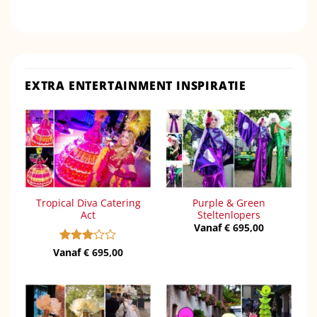
EXTRA ENTERTAINMENT INSPIRATIE
Tropical Diva Catering
Purple & Green
Act
Steltenlopers
Vanaf
€
695,00
Vanaf
Gewaardeerd
€
695,00
3
uit 5