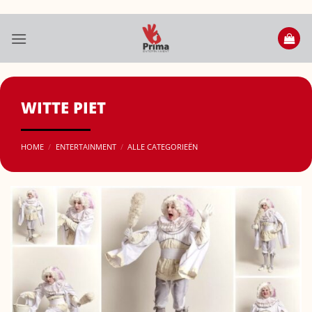
Ga
naar
inhoud
WITTE PIET
HOME
/
ENTERTAINMENT
/
ALLE CATEGORIEËN