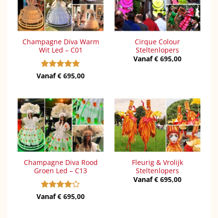
Champagne Diva Warm
Cirque Colour
Wit Led – C01
Steltenlopers
Vanaf
€
695,00
Vanaf
Gewaardeerd
€
695,00
5
uit 5
Champagne Diva Rood
Fleurig & Vrolijk
Groen Led – C13
Steltenlopers
Vanaf
€
695,00
Vanaf
Gewaardeerd
€
695,00
4
uit 5